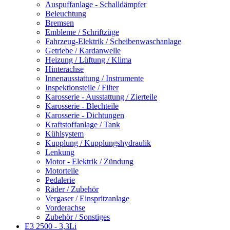
Auspuffanlage - Schalldämpfer
Beleuchtung
Bremsen
Embleme / Schriftzüge
Fahrzeug-Elektrik / Scheibenwaschanlage
Getriebe / Kardanwelle
Heizung / Lüftung / Klima
Hinterachse
Innenausstattung / Instrumente
Inspektionsteile / Filter
Karosserie - Ausstattung / Zierteile
Karosserie - Blechteile
Karosserie - Dichtungen
Kraftstoffanlage / Tank
Kühlsystem
Kupplung / Kupplungshydraulik
Lenkung
Motor - Elektrik / Zündung
Motorteile
Pedalerie
Räder / Zubehör
Vergaser / Einspritzanlage
Vorderachse
Zubehör / Sonstiges
E3 2500 - 3,3Li