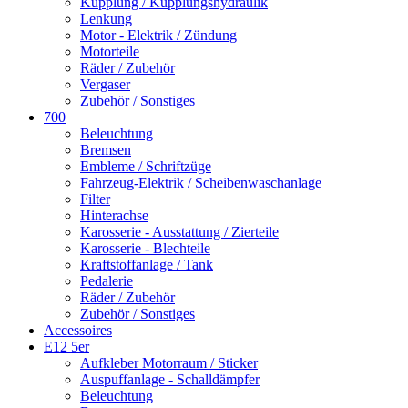
Kupplung / Kupplungshydraulik
Lenkung
Motor - Elektrik / Zündung
Motorteile
Räder / Zubehör
Vergaser
Zubehör / Sonstiges
700
Beleuchtung
Bremsen
Embleme / Schriftzüge
Fahrzeug-Elektrik / Scheibenwaschanlage
Filter
Hinterachse
Karosserie - Ausstattung / Zierteile
Karosserie - Blechteile
Kraftstoffanlage / Tank
Pedalerie
Räder / Zubehör
Zubehör / Sonstiges
Accessoires
E12 5er
Aufkleber Motorraum / Sticker
Auspuffanlage - Schalldämpfer
Beleuchtung