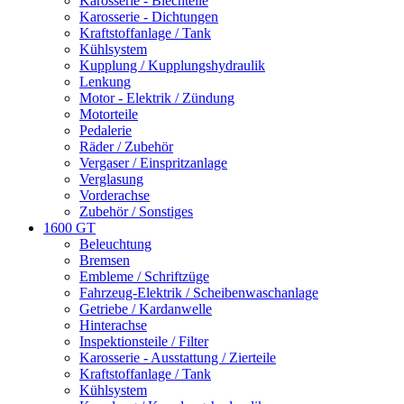
Karosserie - Blechteile
Karosserie - Dichtungen
Kraftstoffanlage / Tank
Kühlsystem
Kupplung / Kupplungshydraulik
Lenkung
Motor - Elektrik / Zündung
Motorteile
Pedalerie
Räder / Zubehör
Vergaser / Einspritzanlage
Verglasung
Vorderachse
Zubehör / Sonstiges
1600 GT
Beleuchtung
Bremsen
Embleme / Schriftzüge
Fahrzeug-Elektrik / Scheibenwaschanlage
Getriebe / Kardanwelle
Hinterachse
Inspektionsteile / Filter
Karosserie - Ausstattung / Zierteile
Kraftstoffanlage / Tank
Kühlsystem