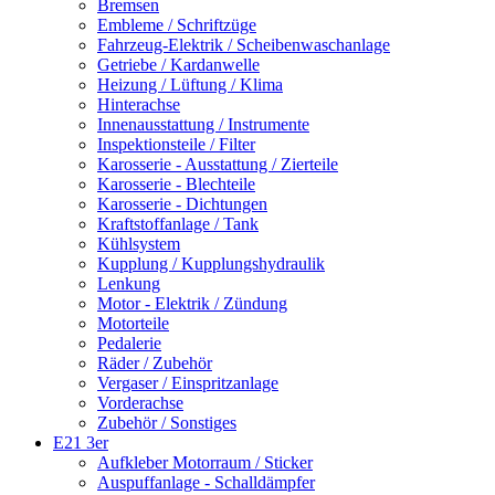
Bremsen
Embleme / Schriftzüge
Fahrzeug-Elektrik / Scheibenwaschanlage
Getriebe / Kardanwelle
Heizung / Lüftung / Klima
Hinterachse
Innenausstattung / Instrumente
Inspektionsteile / Filter
Karosserie - Ausstattung / Zierteile
Karosserie - Blechteile
Karosserie - Dichtungen
Kraftstoffanlage / Tank
Kühlsystem
Kupplung / Kupplungshydraulik
Lenkung
Motor - Elektrik / Zündung
Motorteile
Pedalerie
Räder / Zubehör
Vergaser / Einspritzanlage
Vorderachse
Zubehör / Sonstiges
E21 3er
Aufkleber Motorraum / Sticker
Auspuffanlage - Schalldämpfer