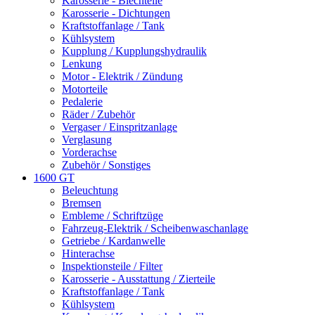
Karosserie - Blechteile
Karosserie - Dichtungen
Kraftstoffanlage / Tank
Kühlsystem
Kupplung / Kupplungshydraulik
Lenkung
Motor - Elektrik / Zündung
Motorteile
Pedalerie
Räder / Zubehör
Vergaser / Einspritzanlage
Verglasung
Vorderachse
Zubehör / Sonstiges
1600 GT
Beleuchtung
Bremsen
Embleme / Schriftzüge
Fahrzeug-Elektrik / Scheibenwaschanlage
Getriebe / Kardanwelle
Hinterachse
Inspektionsteile / Filter
Karosserie - Ausstattung / Zierteile
Kraftstoffanlage / Tank
Kühlsystem