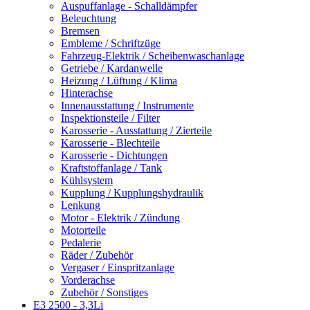
Auspuffanlage - Schalldämpfer
Beleuchtung
Bremsen
Embleme / Schriftzüge
Fahrzeug-Elektrik / Scheibenwaschanlage
Getriebe / Kardanwelle
Heizung / Lüftung / Klima
Hinterachse
Innenausstattung / Instrumente
Inspektionsteile / Filter
Karosserie - Ausstattung / Zierteile
Karosserie - Blechteile
Karosserie - Dichtungen
Kraftstoffanlage / Tank
Kühlsystem
Kupplung / Kupplungshydraulik
Lenkung
Motor - Elektrik / Zündung
Motorteile
Pedalerie
Räder / Zubehör
Vergaser / Einspritzanlage
Vorderachse
Zubehör / Sonstiges
E3 2500 - 3,3Li