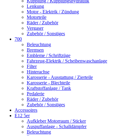
Kupplung / Kupplungshydraulik
Lenkung
Motor - Elektrik / Zündung
Motorteile
Räder / Zubehör
Vergaser
Zubehör / Sonstiges
700
Beleuchtung
Bremsen
Embleme / Schriftzüge
Fahrzeug-Elektrik / Scheibenwaschanlage
Filter
Hinterachse
Karosserie - Ausstattung / Zierteile
Karosserie - Blechteile
Kraftstoffanlage / Tank
Pedalerie
Räder / Zubehör
Zubehör / Sonstiges
Accessoires
E12 5er
Aufkleber Motorraum / Sticker
Auspuffanlage - Schalldämpfer
Beleuchtung