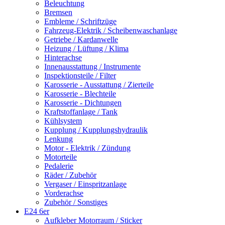
Beleuchtung
Bremsen
Embleme / Schriftzüge
Fahrzeug-Elektrik / Scheibenwaschanlage
Getriebe / Kardanwelle
Heizung / Lüftung / Klima
Hinterachse
Innenausstattung / Instrumente
Inspektionsteile / Filter
Karosserie - Ausstattung / Zierteile
Karosserie - Blechteile
Karosserie - Dichtungen
Kraftstoffanlage / Tank
Kühlsystem
Kupplung / Kupplungshydraulik
Lenkung
Motor - Elektrik / Zündung
Motorteile
Pedalerie
Räder / Zubehör
Vergaser / Einspritzanlage
Vorderachse
Zubehör / Sonstiges
E24 6er
Aufkleber Motorraum / Sticker