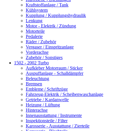
Kraftstoffanlage / Tank
Kühlsystem
Kupplung / Kupplungshydraulik
Lenkung
Motor - Elektrik / Zündung
Motorteile
Pedalerie
Räder / Zubehör
Vergaser / Einspritzanlage
Vorderachse
Zubehör / Sonstiges
1502 - 2002 Turbo
Aufkleber Motorraum / Sticker
Auspuffanlage - Schalldämpfer
Beleuchtung
Bremsen
Embleme / Schriftzüge
Fahrzeug-Elektrik / Scheibenwaschanlage
Getriebe / Kardanwelle
Heizung / Lüftung
Hinterachse
Innenausstattung / Instrumente
Inspektionsteile / Filter
Karosserie - Ausstattung / Zierteile