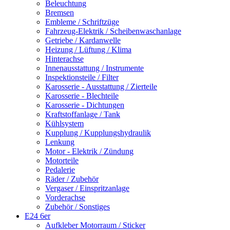
Beleuchtung
Bremsen
Embleme / Schriftzüge
Fahrzeug-Elektrik / Scheibenwaschanlage
Getriebe / Kardanwelle
Heizung / Lüftung / Klima
Hinterachse
Innenausstattung / Instrumente
Inspektionsteile / Filter
Karosserie - Ausstattung / Zierteile
Karosserie - Blechteile
Karosserie - Dichtungen
Kraftstoffanlage / Tank
Kühlsystem
Kupplung / Kupplungshydraulik
Lenkung
Motor - Elektrik / Zündung
Motorteile
Pedalerie
Räder / Zubehör
Vergaser / Einspritzanlage
Vorderachse
Zubehör / Sonstiges
E24 6er
Aufkleber Motorraum / Sticker