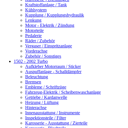
Kraftstoffanlage / Tank
Kühlsystem
Kupplung / Kupplungshydraulik
Lenkung
Motor - Elektrik / Zündung
Motorteile
Pedalerie
Räder / Zubehör
Vergaser / Einspritzanlage
Vorderachse
Zubehör / Sonstiges
1502 - 2002 Turbo
Aufkleber Motorraum / Sticker
Auspuffanlage - Schalldämpfer
Beleuchtung
Bremsen
Embleme / Schriftzüge
Fahrzeug-Elektrik / Scheibenwaschanlage
Getriebe / Kardanwelle
Heizung / Lüftung
Hinterachse
Innenausstattung / Instrumente
Inspektionsteile / Filter
Karosserie - Ausstattung / Zierteile