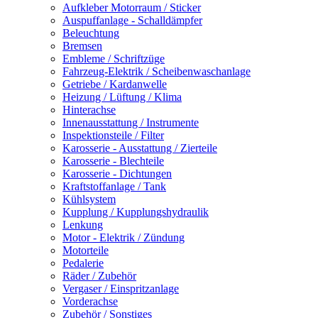
Aufkleber Motorraum / Sticker
Auspuffanlage - Schalldämpfer
Beleuchtung
Bremsen
Embleme / Schriftzüge
Fahrzeug-Elektrik / Scheibenwaschanlage
Getriebe / Kardanwelle
Heizung / Lüftung / Klima
Hinterachse
Innenausstattung / Instrumente
Inspektionsteile / Filter
Karosserie - Ausstattung / Zierteile
Karosserie - Blechteile
Karosserie - Dichtungen
Kraftstoffanlage / Tank
Kühlsystem
Kupplung / Kupplungshydraulik
Lenkung
Motor - Elektrik / Zündung
Motorteile
Pedalerie
Räder / Zubehör
Vergaser / Einspritzanlage
Vorderachse
Zubehör / Sonstiges