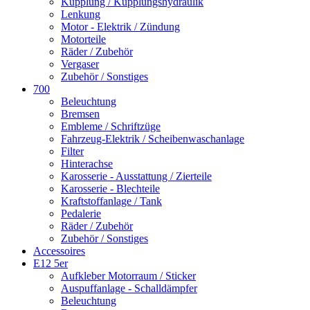
Kupplung / Kupplungshydraulik
Lenkung
Motor - Elektrik / Zündung
Motorteile
Räder / Zubehör
Vergaser
Zubehör / Sonstiges
700
Beleuchtung
Bremsen
Embleme / Schriftzüge
Fahrzeug-Elektrik / Scheibenwaschanlage
Filter
Hinterachse
Karosserie - Ausstattung / Zierteile
Karosserie - Blechteile
Kraftstoffanlage / Tank
Pedalerie
Räder / Zubehör
Zubehör / Sonstiges
Accessoires
E12 5er
Aufkleber Motorraum / Sticker
Auspuffanlage - Schalldämpfer
Beleuchtung