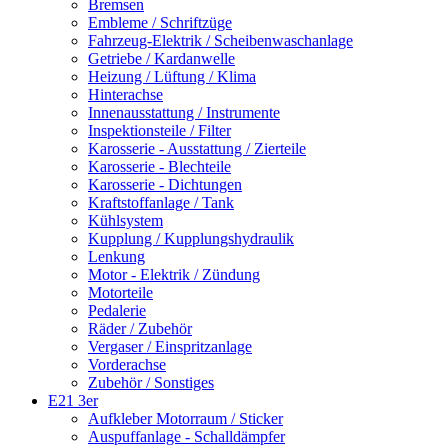
Bremsen
Embleme / Schriftzüge
Fahrzeug-Elektrik / Scheibenwaschanlage
Getriebe / Kardanwelle
Heizung / Lüftung / Klima
Hinterachse
Innenausstattung / Instrumente
Inspektionsteile / Filter
Karosserie - Ausstattung / Zierteile
Karosserie - Blechteile
Karosserie - Dichtungen
Kraftstoffanlage / Tank
Kühlsystem
Kupplung / Kupplungshydraulik
Lenkung
Motor - Elektrik / Zündung
Motorteile
Pedalerie
Räder / Zubehör
Vergaser / Einspritzanlage
Vorderachse
Zubehör / Sonstiges
E21 3er
Aufkleber Motorraum / Sticker
Auspuffanlage - Schalldämpfer