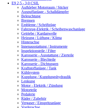
E9 2,5 - 3,0 CSIL
Aufkleber Motorraum / Sticker
Auspuffanlage - Schalldämpfer
Beleuchtung
Bremsen
Embleme / Schriftzüge
Fahrzeug-Elektrik / Scheibenwaschanlage
Getriebe / Kardanwelle
Heizung / Lüftung / Klima
Hinterachse
Innenausstattung / Instrumente
Inspektionsteile / Filter
Karosserie - Ausstattung / Zierteile
Karosserie - Blechteile
Karosserie - Dichtungen
Kraftstoffanlage / Tank
Kühlsystem
Kupplung / Kupplungshydraulik
Lenkung
Motor - Elektrik / Zündung
Motorteile
Pedalerie
Räder / Zubehör
Vergaser / Einspritzanlage
Vorderachse