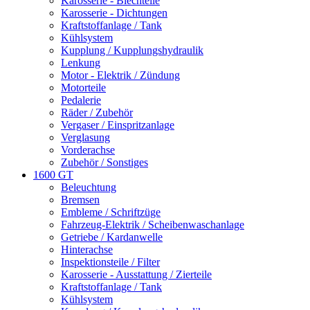
Karosserie - Blechteile
Karosserie - Dichtungen
Kraftstoffanlage / Tank
Kühlsystem
Kupplung / Kupplungshydraulik
Lenkung
Motor - Elektrik / Zündung
Motorteile
Pedalerie
Räder / Zubehör
Vergaser / Einspritzanlage
Verglasung
Vorderachse
Zubehör / Sonstiges
1600 GT
Beleuchtung
Bremsen
Embleme / Schriftzüge
Fahrzeug-Elektrik / Scheibenwaschanlage
Getriebe / Kardanwelle
Hinterachse
Inspektionsteile / Filter
Karosserie - Ausstattung / Zierteile
Kraftstoffanlage / Tank
Kühlsystem