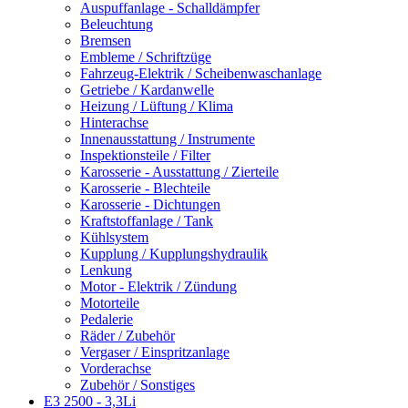
Auspuffanlage - Schalldämpfer
Beleuchtung
Bremsen
Embleme / Schriftzüge
Fahrzeug-Elektrik / Scheibenwaschanlage
Getriebe / Kardanwelle
Heizung / Lüftung / Klima
Hinterachse
Innenausstattung / Instrumente
Inspektionsteile / Filter
Karosserie - Ausstattung / Zierteile
Karosserie - Blechteile
Karosserie - Dichtungen
Kraftstoffanlage / Tank
Kühlsystem
Kupplung / Kupplungshydraulik
Lenkung
Motor - Elektrik / Zündung
Motorteile
Pedalerie
Räder / Zubehör
Vergaser / Einspritzanlage
Vorderachse
Zubehör / Sonstiges
E3 2500 - 3,3Li