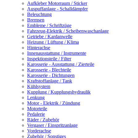
Aufkleber Motorraum / Sticker
Auspuffanlage - Schalldämpfer
Beleuchtung
Bremsen
Embleme / Schriftzüge
Fahrzeug-Elektrik / Scheibenwaschanlage
Getriebe / Kardanwelle
Heizung / Lüftung / Klima
Hinterachse
Innenausstattung / Instrumente
Inspektionsteile / Filter
Karosserie - Ausstattung / Zierteile
Karosserie - Blechteile
Karosserie - Dichtungen
Kraftstoffanlage / Tank
Kühlsystem
Kupplung / Kupplungshydraulik
Lenkung
Motor - Elektrik / Zündung
Motorteile
Pedalerie
Räder / Zubehör
Vergaser / Einspritzanlage
Vorderachse
Zubehör / Sonstiges