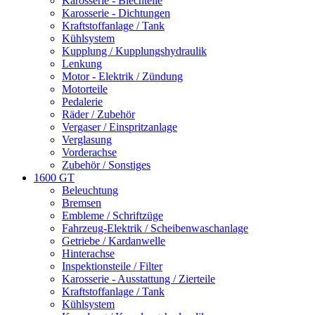
Karosserie - Blechteile
Karosserie - Dichtungen
Kraftstoffanlage / Tank
Kühlsystem
Kupplung / Kupplungshydraulik
Lenkung
Motor - Elektrik / Zündung
Motorteile
Pedalerie
Räder / Zubehör
Vergaser / Einspritzanlage
Verglasung
Vorderachse
Zubehör / Sonstiges
1600 GT
Beleuchtung
Bremsen
Embleme / Schriftzüge
Fahrzeug-Elektrik / Scheibenwaschanlage
Getriebe / Kardanwelle
Hinterachse
Inspektionsteile / Filter
Karosserie - Ausstattung / Zierteile
Kraftstoffanlage / Tank
Kühlsystem