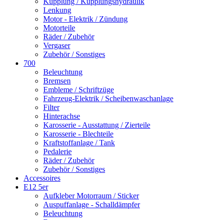
Kupplung / Kupplungshydraulik
Lenkung
Motor - Elektrik / Zündung
Motorteile
Räder / Zubehör
Vergaser
Zubehör / Sonstiges
700
Beleuchtung
Bremsen
Embleme / Schriftzüge
Fahrzeug-Elektrik / Scheibenwaschanlage
Filter
Hinterachse
Karosserie - Ausstattung / Zierteile
Karosserie - Blechteile
Kraftstoffanlage / Tank
Pedalerie
Räder / Zubehör
Zubehör / Sonstiges
Accessoires
E12 5er
Aufkleber Motorraum / Sticker
Auspuffanlage - Schalldämpfer
Beleuchtung