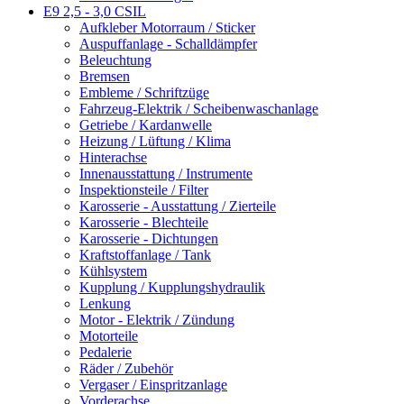
E9 2,5 - 3,0 CSIL
Aufkleber Motorraum / Sticker
Auspuffanlage - Schalldämpfer
Beleuchtung
Bremsen
Embleme / Schriftzüge
Fahrzeug-Elektrik / Scheibenwaschanlage
Getriebe / Kardanwelle
Heizung / Lüftung / Klima
Hinterachse
Innenausstattung / Instrumente
Inspektionsteile / Filter
Karosserie - Ausstattung / Zierteile
Karosserie - Blechteile
Karosserie - Dichtungen
Kraftstoffanlage / Tank
Kühlsystem
Kupplung / Kupplungshydraulik
Lenkung
Motor - Elektrik / Zündung
Motorteile
Pedalerie
Räder / Zubehör
Vergaser / Einspritzanlage
Vorderachse