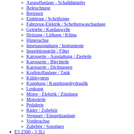
Auspuffanlage - Schalldämpfer
Beleuchtung
Bremsen
Embleme / Schriftzüge
Fahrzeug-Elektrik / Scheibenwaschanlage
Getriebe / Kardanwelle
Heizung / Lüftung / Klima
Hinterachse
Innenausstattung / Instrumente
Inspektionsteile / Filter
Karosserie - Ausstattung / Zierteile
Karosserie - Blechteile
Karosserie - Dichtungen
Kraftstoffanlage / Tank
Kühlsystem
Kupplung / Kupplungshydraulik
Lenkung
Motor - Elektrik / Zündung
Motorteile
Pedalerie
Räder / Zubehör
Vergaser / Einspritzanlage
Vorderachse
Zubehör / Sonstiges
E3 2500 - 3,3Li