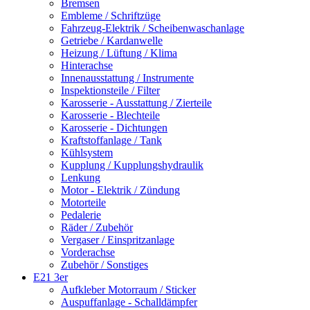
Bremsen
Embleme / Schriftzüge
Fahrzeug-Elektrik / Scheibenwaschanlage
Getriebe / Kardanwelle
Heizung / Lüftung / Klima
Hinterachse
Innenausstattung / Instrumente
Inspektionsteile / Filter
Karosserie - Ausstattung / Zierteile
Karosserie - Blechteile
Karosserie - Dichtungen
Kraftstoffanlage / Tank
Kühlsystem
Kupplung / Kupplungshydraulik
Lenkung
Motor - Elektrik / Zündung
Motorteile
Pedalerie
Räder / Zubehör
Vergaser / Einspritzanlage
Vorderachse
Zubehör / Sonstiges
E21 3er
Aufkleber Motorraum / Sticker
Auspuffanlage - Schalldämpfer