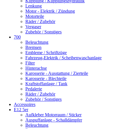
Kupplung / Kupplungshydraulik
Lenkung
Motor - Elektrik / Zündung
Motorteile
Räder / Zubehör
Vergaser
Zubehör / Sonstiges
700
Beleuchtung
Bremsen
Embleme / Schriftzüge
Fahrzeug-Elektrik / Scheibenwaschanlage
Filter
Hinterachse
Karosserie - Ausstattung / Zierteile
Karosserie - Blechteile
Kraftstoffanlage / Tank
Pedalerie
Räder / Zubehör
Zubehör / Sonstiges
Accessoires
E12 5er
Aufkleber Motorraum / Sticker
Auspuffanlage - Schalldämpfer
Beleuchtung