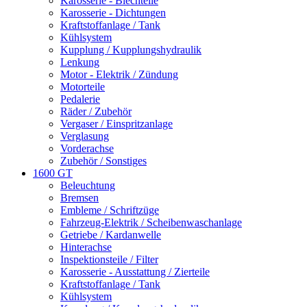
Karosserie - Blechteile
Karosserie - Dichtungen
Kraftstoffanlage / Tank
Kühlsystem
Kupplung / Kupplungshydraulik
Lenkung
Motor - Elektrik / Zündung
Motorteile
Pedalerie
Räder / Zubehör
Vergaser / Einspritzanlage
Verglasung
Vorderachse
Zubehör / Sonstiges
1600 GT
Beleuchtung
Bremsen
Embleme / Schriftzüge
Fahrzeug-Elektrik / Scheibenwaschanlage
Getriebe / Kardanwelle
Hinterachse
Inspektionsteile / Filter
Karosserie - Ausstattung / Zierteile
Kraftstoffanlage / Tank
Kühlsystem