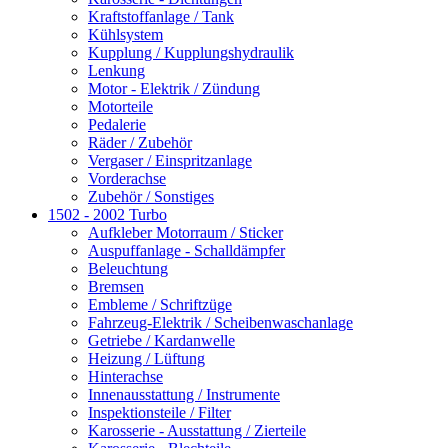
Kraftstoffanlage / Tank
Kühlsystem
Kupplung / Kupplungshydraulik
Lenkung
Motor - Elektrik / Zündung
Motorteile
Pedalerie
Räder / Zubehör
Vergaser / Einspritzanlage
Vorderachse
Zubehör / Sonstiges
1502 - 2002 Turbo
Aufkleber Motorraum / Sticker
Auspuffanlage - Schalldämpfer
Beleuchtung
Bremsen
Embleme / Schriftzüge
Fahrzeug-Elektrik / Scheibenwaschanlage
Getriebe / Kardanwelle
Heizung / Lüftung
Hinterachse
Innenausstattung / Instrumente
Inspektionsteile / Filter
Karosserie - Ausstattung / Zierteile