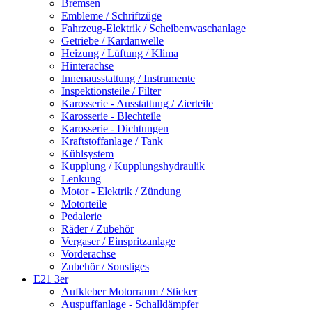
Bremsen
Embleme / Schriftzüge
Fahrzeug-Elektrik / Scheibenwaschanlage
Getriebe / Kardanwelle
Heizung / Lüftung / Klima
Hinterachse
Innenausstattung / Instrumente
Inspektionsteile / Filter
Karosserie - Ausstattung / Zierteile
Karosserie - Blechteile
Karosserie - Dichtungen
Kraftstoffanlage / Tank
Kühlsystem
Kupplung / Kupplungshydraulik
Lenkung
Motor - Elektrik / Zündung
Motorteile
Pedalerie
Räder / Zubehör
Vergaser / Einspritzanlage
Vorderachse
Zubehör / Sonstiges
E21 3er
Aufkleber Motorraum / Sticker
Auspuffanlage - Schalldämpfer