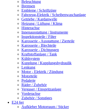
Beleuchtung
Bremsen
Embleme / Schriftzüge
Fahrzeug-Elektrik / Scheibenwaschanlage
Getriebe / Kardanwelle
Heizung / Lüftung / Klima
Hinterachse
Innenausstattung / Instrumente
Inspektionsteile / Filter
Karosserie - Ausstattung / Zierteile
Karosserie - Blechteile
Karosserie - Dichtungen
Kraftstoffanlage / Tank
Kühlsystem
Kupplung / Kupplungshydraulik
Lenkung
Motor - Elektrik / Zündung
Motorteile
Pedalerie
Räder / Zubehör
Vergaser / Einspritzanlage
Vorderachse
Zubehör / Sonstiges
E24 6er
Aufkleber Motorraum / Sticker