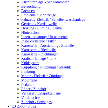
Auspuffanlage - Schalldämpfer
Beleuchtung
Bremsen
Embleme / Schriftzüge
Fahrzeug-Elektrik / Scheibenwaschanlage
Getriebe / Kardanwelle
Heizung / Lüftung / Klima
Hinterachse
Innenausstattung / Instrumente
Inspektionsteile / Filter
Karosserie - Ausstattung / Zierteile
Karosserie - Blechteile
Karosserie - Dichtungen
Kraftstoffanlage / Tank
Kühlsystem
Kupplung / Kupplungshydraulik
Lenkung
Motor - Elektrik / Zündung
Motorteile
Pedalerie
Räder / Zubehör
Vergaser / Einspritzanlage
Vorderachse
Zubehör / Sonstiges
E3 2500 - 3,3Li