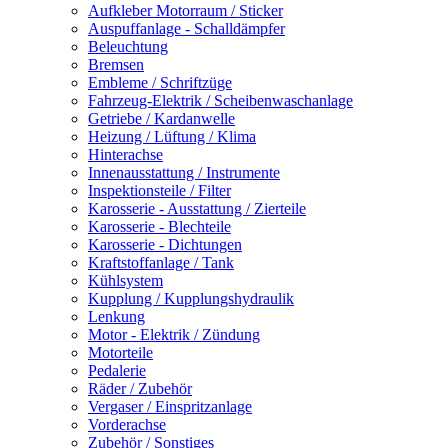
Aufkleber Motorraum / Sticker
Auspuffanlage - Schalldämpfer
Beleuchtung
Bremsen
Embleme / Schriftzüge
Fahrzeug-Elektrik / Scheibenwaschanlage
Getriebe / Kardanwelle
Heizung / Lüftung / Klima
Hinterachse
Innenausstattung / Instrumente
Inspektionsteile / Filter
Karosserie - Ausstattung / Zierteile
Karosserie - Blechteile
Karosserie - Dichtungen
Kraftstoffanlage / Tank
Kühlsystem
Kupplung / Kupplungshydraulik
Lenkung
Motor - Elektrik / Zündung
Motorteile
Pedalerie
Räder / Zubehör
Vergaser / Einspritzanlage
Vorderachse
Zubehör / Sonstiges