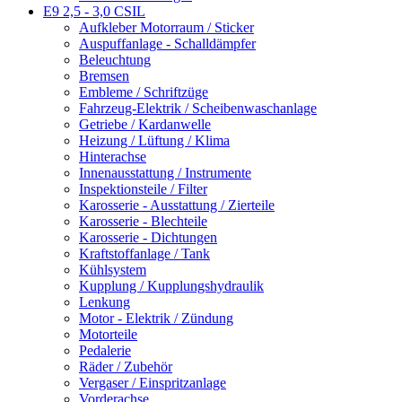
E9 2,5 - 3,0 CSIL
Aufkleber Motorraum / Sticker
Auspuffanlage - Schalldämpfer
Beleuchtung
Bremsen
Embleme / Schriftzüge
Fahrzeug-Elektrik / Scheibenwaschanlage
Getriebe / Kardanwelle
Heizung / Lüftung / Klima
Hinterachse
Innenausstattung / Instrumente
Inspektionsteile / Filter
Karosserie - Ausstattung / Zierteile
Karosserie - Blechteile
Karosserie - Dichtungen
Kraftstoffanlage / Tank
Kühlsystem
Kupplung / Kupplungshydraulik
Lenkung
Motor - Elektrik / Zündung
Motorteile
Pedalerie
Räder / Zubehör
Vergaser / Einspritzanlage
Vorderachse