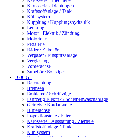
Karosserie - Blechteile
Karosserie - Dichtungen
Kraftstoffanlage / Tank
Kühlsystem
Kupplung / Kupplungshydraulik
Lenkung
Motor - Elektrik / Zündung
Motorteile
Pedalerie
Räder / Zubehör
Vergaser / Einspritzanlage
Verglasung
Vorderachse
Zubehör / Sonstiges
1600 GT
Beleuchtung
Bremsen
Embleme / Schriftzüge
Fahrzeug-Elektrik / Scheibenwaschanlage
Getriebe / Kardanwelle
Hinterachse
Inspektionsteile / Filter
Karosserie - Ausstattung / Zierteile
Kraftstoffanlage / Tank
Kühlsystem