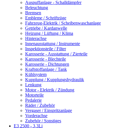
Auspuffanlage - Schalldämpfer
Beleuchtung
Bremsen
Embleme / Schriftzüge
Fahrzeug-Elektrik / Scheibenwaschanlage
Getriebe / Kardanwelle
Heizung / Lüftung / Klima
Hinterachse
Innenausstattung / Instrumente
Inspektionsteile / Filter
Karosserie - Ausstattung / Zierteile
Karosserie - Blechteile
Karosserie - Dichtungen
Kraftstoffanlage / Tank
Kühlsystem
Kupplung / Kupplungshydraulik
Lenkung
Motor - Elektrik / Zündung
Motorteile
Pedalerie
Räder / Zubehör
Vergaser / Einspritzanlage
Vorderachse
Zubehör / Sonstiges
E3 2500 - 3,3Li