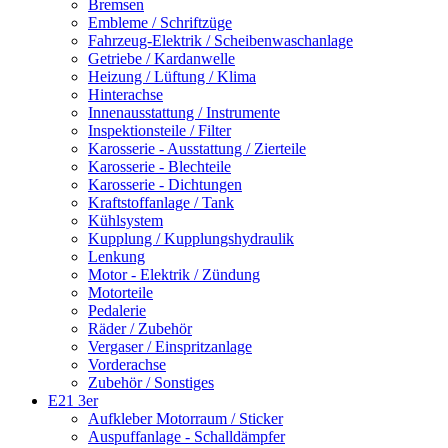
Bremsen
Embleme / Schriftzüge
Fahrzeug-Elektrik / Scheibenwaschanlage
Getriebe / Kardanwelle
Heizung / Lüftung / Klima
Hinterachse
Innenausstattung / Instrumente
Inspektionsteile / Filter
Karosserie - Ausstattung / Zierteile
Karosserie - Blechteile
Karosserie - Dichtungen
Kraftstoffanlage / Tank
Kühlsystem
Kupplung / Kupplungshydraulik
Lenkung
Motor - Elektrik / Zündung
Motorteile
Pedalerie
Räder / Zubehör
Vergaser / Einspritzanlage
Vorderachse
Zubehör / Sonstiges
E21 3er
Aufkleber Motorraum / Sticker
Auspuffanlage - Schalldämpfer