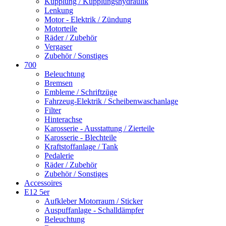
Kupplung / Kupplungshydraulik
Lenkung
Motor - Elektrik / Zündung
Motorteile
Räder / Zubehör
Vergaser
Zubehör / Sonstiges
700
Beleuchtung
Bremsen
Embleme / Schriftzüge
Fahrzeug-Elektrik / Scheibenwaschanlage
Filter
Hinterachse
Karosserie - Ausstattung / Zierteile
Karosserie - Blechteile
Kraftstoffanlage / Tank
Pedalerie
Räder / Zubehör
Zubehör / Sonstiges
Accessoires
E12 5er
Aufkleber Motorraum / Sticker
Auspuffanlage - Schalldämpfer
Beleuchtung