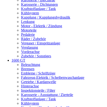
Karosserie - Blechteile
Karosserie - Dichtungen
Kraftstoffanlage / Tank
Kühlsystem
Kupplung / Kupplungshydraulik
Lenkung
Motor - Elektrik / Zündung
Motorteile
Pedalerie
Räder / Zubehör
Vergaser / Einspritzanlage
Verglasung
Vorderachse
Zubehör / Sonstiges
1600 GT
Beleuchtung
Bremsen
Embleme / Schriftzüge
Fahrzeug-Elektrik / Scheibenwaschanlage
Getriebe / Kardanwelle
Hinterachse
Inspektionsteile / Filter
Karosserie - Ausstattung / Zierteile
Kraftstoffanlage / Tank
Kühlsystem