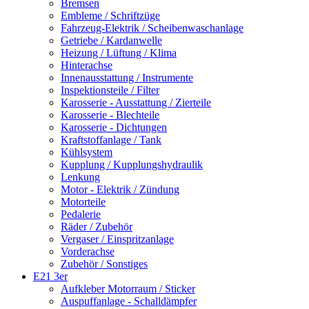
Bremsen
Embleme / Schriftzüge
Fahrzeug-Elektrik / Scheibenwaschanlage
Getriebe / Kardanwelle
Heizung / Lüftung / Klima
Hinterachse
Innenausstattung / Instrumente
Inspektionsteile / Filter
Karosserie - Ausstattung / Zierteile
Karosserie - Blechteile
Karosserie - Dichtungen
Kraftstoffanlage / Tank
Kühlsystem
Kupplung / Kupplungshydraulik
Lenkung
Motor - Elektrik / Zündung
Motorteile
Pedalerie
Räder / Zubehör
Vergaser / Einspritzanlage
Vorderachse
Zubehör / Sonstiges
E21 3er
Aufkleber Motorraum / Sticker
Auspuffanlage - Schalldämpfer