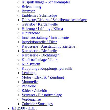
Auspuffanlage - Schalldämpfer
Beleuchtung
Bremsen
Embleme / Schriftzüge
Fahrzeug-Elektrik / Scheibenwaschanlage
Getriebe / Kardanwelle
Heizung / Lüftung / Klima
Hinterachse
Innenausstattung / Instrumente
Inspektionsteile / Filter
Karosserie - Ausstattung / Zierteile
Karosserie - Blechteile
Karosserie - Dichtungen
Kraftstoffanlage / Tank
Kühlsystem
Kupplung / Kupplungshydraulik
Lenkung
Motor - Elektrik / Zündung
Motorteile
Pedalerie
Räder / Zubehör
Vergaser / Einspritzanlage
Vorderachse
Zubehör / Sonstiges
E3 2500 - 3,3Li