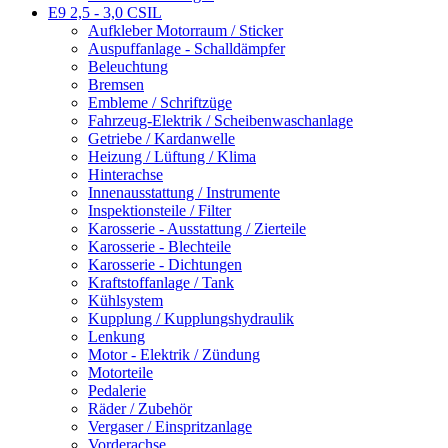
E9 2,5 - 3,0 CSIL
Aufkleber Motorraum / Sticker
Auspuffanlage - Schalldämpfer
Beleuchtung
Bremsen
Embleme / Schriftzüge
Fahrzeug-Elektrik / Scheibenwaschanlage
Getriebe / Kardanwelle
Heizung / Lüftung / Klima
Hinterachse
Innenausstattung / Instrumente
Inspektionsteile / Filter
Karosserie - Ausstattung / Zierteile
Karosserie - Blechteile
Karosserie - Dichtungen
Kraftstoffanlage / Tank
Kühlsystem
Kupplung / Kupplungshydraulik
Lenkung
Motor - Elektrik / Zündung
Motorteile
Pedalerie
Räder / Zubehör
Vergaser / Einspritzanlage
Vorderachse