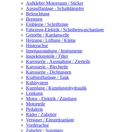
Aufkleber Motorraum / Sticker
Auspuffanlage - Schalldämpfer
Beleuchtung
Bremsen
Embleme / Schriftzüge
Fahrzeug-Elektrik / Scheibenwaschanlage
Getriebe / Kardanwelle
Heizung / Lüftung / Klima
Hinterachse
Innenausstattung / Instrumente
Inspektionsteile / Filter
Karosserie - Ausstattung / Zierteile
Karosserie - Blechteile
Karosserie - Dichtungen
Kraftstoffanlage / Tank
Kühlsystem
Kupplung / Kupplungshydraulik
Lenkung
Motor - Elektrik / Zündung
Motorteile
Pedalerie
Räder / Zubehör
Vergaser / Einspritzanlage
Vorderachse
Zubehör / Sonstiges