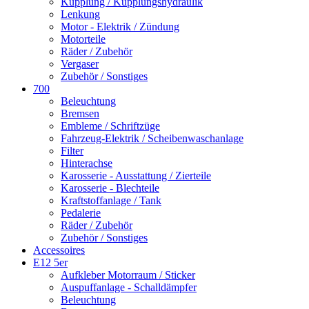
Kupplung / Kupplungshydraulik
Lenkung
Motor - Elektrik / Zündung
Motorteile
Räder / Zubehör
Vergaser
Zubehör / Sonstiges
700
Beleuchtung
Bremsen
Embleme / Schriftzüge
Fahrzeug-Elektrik / Scheibenwaschanlage
Filter
Hinterachse
Karosserie - Ausstattung / Zierteile
Karosserie - Blechteile
Kraftstoffanlage / Tank
Pedalerie
Räder / Zubehör
Zubehör / Sonstiges
Accessoires
E12 5er
Aufkleber Motorraum / Sticker
Auspuffanlage - Schalldämpfer
Beleuchtung