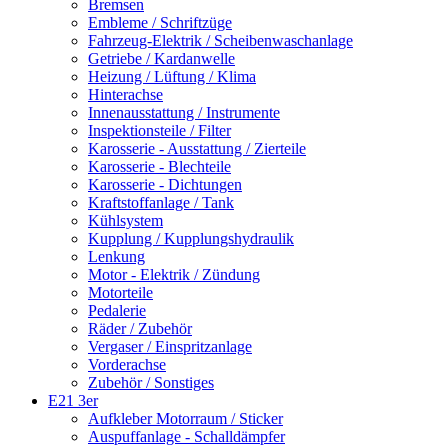
Bremsen
Embleme / Schriftzüge
Fahrzeug-Elektrik / Scheibenwaschanlage
Getriebe / Kardanwelle
Heizung / Lüftung / Klima
Hinterachse
Innenausstattung / Instrumente
Inspektionsteile / Filter
Karosserie - Ausstattung / Zierteile
Karosserie - Blechteile
Karosserie - Dichtungen
Kraftstoffanlage / Tank
Kühlsystem
Kupplung / Kupplungshydraulik
Lenkung
Motor - Elektrik / Zündung
Motorteile
Pedalerie
Räder / Zubehör
Vergaser / Einspritzanlage
Vorderachse
Zubehör / Sonstiges
E21 3er
Aufkleber Motorraum / Sticker
Auspuffanlage - Schalldämpfer