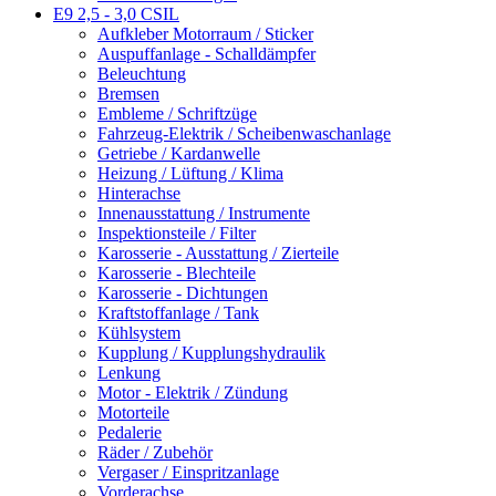
E9 2,5 - 3,0 CSIL
Aufkleber Motorraum / Sticker
Auspuffanlage - Schalldämpfer
Beleuchtung
Bremsen
Embleme / Schriftzüge
Fahrzeug-Elektrik / Scheibenwaschanlage
Getriebe / Kardanwelle
Heizung / Lüftung / Klima
Hinterachse
Innenausstattung / Instrumente
Inspektionsteile / Filter
Karosserie - Ausstattung / Zierteile
Karosserie - Blechteile
Karosserie - Dichtungen
Kraftstoffanlage / Tank
Kühlsystem
Kupplung / Kupplungshydraulik
Lenkung
Motor - Elektrik / Zündung
Motorteile
Pedalerie
Räder / Zubehör
Vergaser / Einspritzanlage
Vorderachse