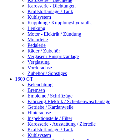
Karosserie - Blechteile
Karosserie - Dichtungen
Kraftstoffanlage / Tank
Kühlsystem
Kupplung / Kupplungshydraulik
Lenkung
Motor - Elektrik / Zündung
Motorteile
Pedalerie
Räder / Zubehör
Vergaser / Einspritzanlage
Verglasung
Vorderachse
Zubehör / Sonstiges
1600 GT
Beleuchtung
Bremsen
Embleme / Schriftzüge
Fahrzeug-Elektrik / Scheibenwaschanlage
Getriebe / Kardanwelle
Hinterachse
Inspektionsteile / Filter
Karosserie - Ausstattung / Zierteile
Kraftstoffanlage / Tank
Kühlsystem