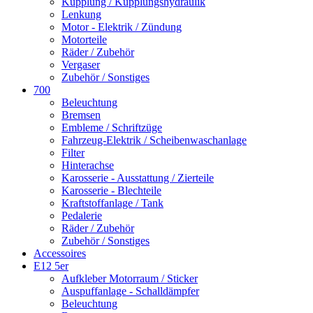
Kupplung / Kupplungshydraulik
Lenkung
Motor - Elektrik / Zündung
Motorteile
Räder / Zubehör
Vergaser
Zubehör / Sonstiges
700
Beleuchtung
Bremsen
Embleme / Schriftzüge
Fahrzeug-Elektrik / Scheibenwaschanlage
Filter
Hinterachse
Karosserie - Ausstattung / Zierteile
Karosserie - Blechteile
Kraftstoffanlage / Tank
Pedalerie
Räder / Zubehör
Zubehör / Sonstiges
Accessoires
E12 5er
Aufkleber Motorraum / Sticker
Auspuffanlage - Schalldämpfer
Beleuchtung