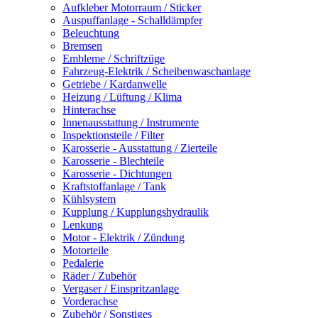
Aufkleber Motorraum / Sticker
Auspuffanlage - Schalldämpfer
Beleuchtung
Bremsen
Embleme / Schriftzüge
Fahrzeug-Elektrik / Scheibenwaschanlage
Getriebe / Kardanwelle
Heizung / Lüftung / Klima
Hinterachse
Innenausstattung / Instrumente
Inspektionsteile / Filter
Karosserie - Ausstattung / Zierteile
Karosserie - Blechteile
Karosserie - Dichtungen
Kraftstoffanlage / Tank
Kühlsystem
Kupplung / Kupplungshydraulik
Lenkung
Motor - Elektrik / Zündung
Motorteile
Pedalerie
Räder / Zubehör
Vergaser / Einspritzanlage
Vorderachse
Zubehör / Sonstiges