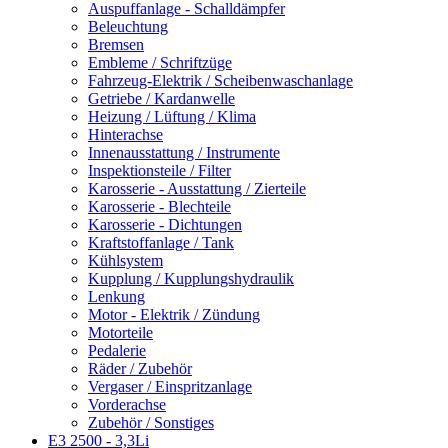
Auspuffanlage - Schalldämpfer
Beleuchtung
Bremsen
Embleme / Schriftzüge
Fahrzeug-Elektrik / Scheibenwaschanlage
Getriebe / Kardanwelle
Heizung / Lüftung / Klima
Hinterachse
Innenausstattung / Instrumente
Inspektionsteile / Filter
Karosserie - Ausstattung / Zierteile
Karosserie - Blechteile
Karosserie - Dichtungen
Kraftstoffanlage / Tank
Kühlsystem
Kupplung / Kupplungshydraulik
Lenkung
Motor - Elektrik / Zündung
Motorteile
Pedalerie
Räder / Zubehör
Vergaser / Einspritzanlage
Vorderachse
Zubehör / Sonstiges
E3 2500 - 3,3Li