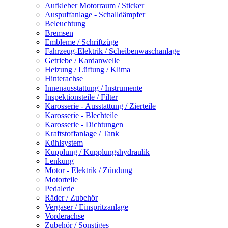
Aufkleber Motorraum / Sticker
Auspuffanlage - Schalldämpfer
Beleuchtung
Bremsen
Embleme / Schriftzüge
Fahrzeug-Elektrik / Scheibenwaschanlage
Getriebe / Kardanwelle
Heizung / Lüftung / Klima
Hinterachse
Innenausstattung / Instrumente
Inspektionsteile / Filter
Karosserie - Ausstattung / Zierteile
Karosserie - Blechteile
Karosserie - Dichtungen
Kraftstoffanlage / Tank
Kühlsystem
Kupplung / Kupplungshydraulik
Lenkung
Motor - Elektrik / Zündung
Motorteile
Pedalerie
Räder / Zubehör
Vergaser / Einspritzanlage
Vorderachse
Zubehör / Sonstiges