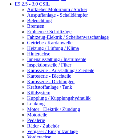
E9 2,5 - 3,0 CSIL
Aufkleber Motorraum / Sticker
Auspuffanlage - Schalldämpfer
Beleuchtung
Bremsen
Embleme / Schriftzüge
Fahrzeug-Elektrik / Scheibenwaschanlage
Getriebe / Kardanwelle
Heizung / Lüftung / Klima
Hinterachse
Innenausstattung / Instrumente
Inspektionsteile / Filter
Karosserie - Ausstattung / Zierteile
Karosserie - Blechteile
Karosserie - Dichtungen
Kraftstoffanlage / Tank
Kühlsystem
Kupplung / Kupplungshydraulik
Lenkung
Motor - Elektrik / Zündung
Motorteile
Pedalerie
Räder / Zubehör
Vergaser / Einspritzanlage
Vorderachse