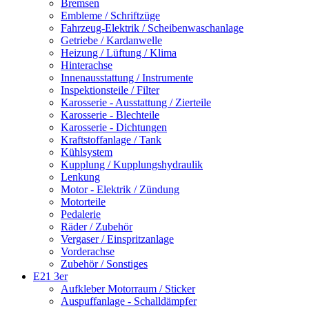
Bremsen
Embleme / Schriftzüge
Fahrzeug-Elektrik / Scheibenwaschanlage
Getriebe / Kardanwelle
Heizung / Lüftung / Klima
Hinterachse
Innenausstattung / Instrumente
Inspektionsteile / Filter
Karosserie - Ausstattung / Zierteile
Karosserie - Blechteile
Karosserie - Dichtungen
Kraftstoffanlage / Tank
Kühlsystem
Kupplung / Kupplungshydraulik
Lenkung
Motor - Elektrik / Zündung
Motorteile
Pedalerie
Räder / Zubehör
Vergaser / Einspritzanlage
Vorderachse
Zubehör / Sonstiges
E21 3er
Aufkleber Motorraum / Sticker
Auspuffanlage - Schalldämpfer