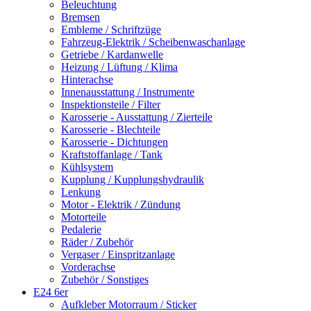
Beleuchtung
Bremsen
Embleme / Schriftzüge
Fahrzeug-Elektrik / Scheibenwaschanlage
Getriebe / Kardanwelle
Heizung / Lüftung / Klima
Hinterachse
Innenausstattung / Instrumente
Inspektionsteile / Filter
Karosserie - Ausstattung / Zierteile
Karosserie - Blechteile
Karosserie - Dichtungen
Kraftstoffanlage / Tank
Kühlsystem
Kupplung / Kupplungshydraulik
Lenkung
Motor - Elektrik / Zündung
Motorteile
Pedalerie
Räder / Zubehör
Vergaser / Einspritzanlage
Vorderachse
Zubehör / Sonstiges
E24 6er
Aufkleber Motorraum / Sticker