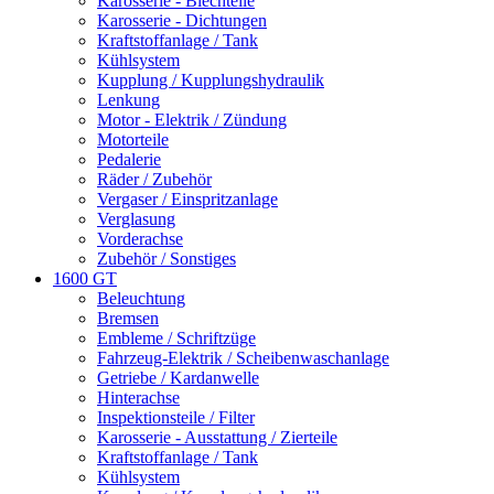
Karosserie - Blechteile
Karosserie - Dichtungen
Kraftstoffanlage / Tank
Kühlsystem
Kupplung / Kupplungshydraulik
Lenkung
Motor - Elektrik / Zündung
Motorteile
Pedalerie
Räder / Zubehör
Vergaser / Einspritzanlage
Verglasung
Vorderachse
Zubehör / Sonstiges
1600 GT
Beleuchtung
Bremsen
Embleme / Schriftzüge
Fahrzeug-Elektrik / Scheibenwaschanlage
Getriebe / Kardanwelle
Hinterachse
Inspektionsteile / Filter
Karosserie - Ausstattung / Zierteile
Kraftstoffanlage / Tank
Kühlsystem