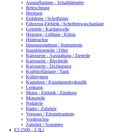
Auspuffanlage - Schalldämpfer
Beleuchtung
Bremsen
Embleme / Schriftzüge
Fahrzeug-Elektrik / Scheibenwaschanlage
Getriebe / Kardanwelle
Heizung / Lüftung / Klima
Hinterachse
Innenausstattung / Instrumente
Inspektionsteile / Filter
Karosserie - Ausstattung / Zierteile
Karosserie - Blechteile
Karosserie - Dichtungen
Kraftstoffanlage / Tank
Kühlsystem
Kupplung / Kupplungshydraulik
Lenkung
Motor - Elektrik / Zündung
Motorteile
Pedalerie
Räder / Zubehör
Vergaser / Einspritzanlage
Vorderachse
Zubehör / Sonstiges
E3 2500 - 3,3Li