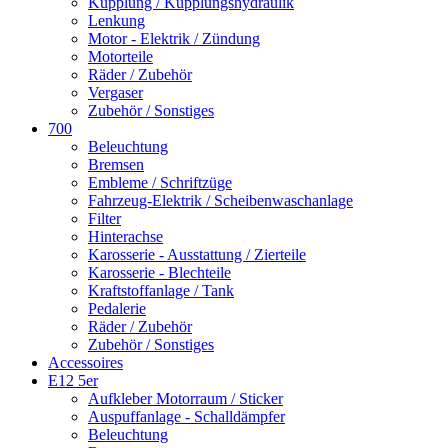
Kupplung / Kupplungshydraulik
Lenkung
Motor - Elektrik / Zündung
Motorteile
Räder / Zubehör
Vergaser
Zubehör / Sonstiges
700
Beleuchtung
Bremsen
Embleme / Schriftzüge
Fahrzeug-Elektrik / Scheibenwaschanlage
Filter
Hinterachse
Karosserie - Ausstattung / Zierteile
Karosserie - Blechteile
Kraftstoffanlage / Tank
Pedalerie
Räder / Zubehör
Zubehör / Sonstiges
Accessoires
E12 5er
Aufkleber Motorraum / Sticker
Auspuffanlage - Schalldämpfer
Beleuchtung