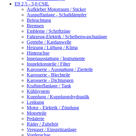
E9 2,5 - 3,0 CSIL
Aufkleber Motorraum / Sticker
Auspuffanlage - Schalldämpfer
Beleuchtung
Bremsen
Embleme / Schriftzüge
Fahrzeug-Elektrik / Scheibenwaschanlage
Getriebe / Kardanwelle
Heizung / Lüftung / Klima
Hinterachse
Innenausstattung / Instrumente
Inspektionsteile / Filter
Karosserie - Ausstattung / Zierteile
Karosserie - Blechteile
Karosserie - Dichtungen
Kraftstoffanlage / Tank
Kühlsystem
Kupplung / Kupplungshydraulik
Lenkung
Motor - Elektrik / Zündung
Motorteile
Pedalerie
Räder / Zubehör
Vergaser / Einspritzanlage
Vorderachse