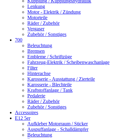
Kupplung / Kupplungshydraulik
Lenkung
Motor - Elektrik / Zündung
Motorteile
Räder / Zubehör
Vergaser
Zubehör / Sonstiges
700
Beleuchtung
Bremsen
Embleme / Schriftzüge
Fahrzeug-Elektrik / Scheibenwaschanlage
Filter
Hinterachse
Karosserie - Ausstattung / Zierteile
Karosserie - Blechteile
Kraftstoffanlage / Tank
Pedalerie
Räder / Zubehör
Zubehör / Sonstiges
Accessoires
E12 5er
Aufkleber Motorraum / Sticker
Auspuffanlage - Schalldämpfer
Beleuchtung