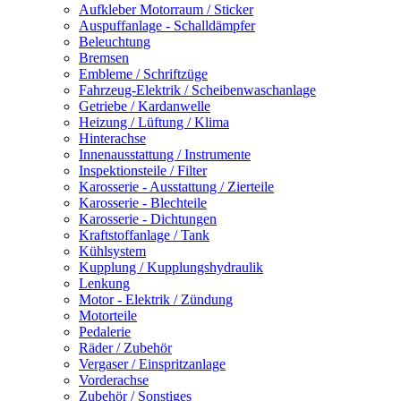
Aufkleber Motorraum / Sticker
Auspuffanlage - Schalldämpfer
Beleuchtung
Bremsen
Embleme / Schriftzüge
Fahrzeug-Elektrik / Scheibenwaschanlage
Getriebe / Kardanwelle
Heizung / Lüftung / Klima
Hinterachse
Innenausstattung / Instrumente
Inspektionsteile / Filter
Karosserie - Ausstattung / Zierteile
Karosserie - Blechteile
Karosserie - Dichtungen
Kraftstoffanlage / Tank
Kühlsystem
Kupplung / Kupplungshydraulik
Lenkung
Motor - Elektrik / Zündung
Motorteile
Pedalerie
Räder / Zubehör
Vergaser / Einspritzanlage
Vorderachse
Zubehör / Sonstiges