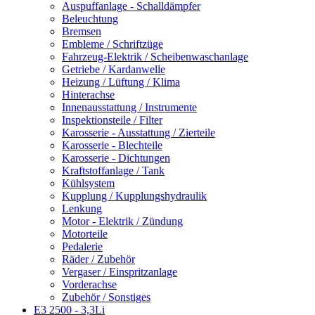
Auspuffanlage - Schalldämpfer
Beleuchtung
Bremsen
Embleme / Schriftzüge
Fahrzeug-Elektrik / Scheibenwaschanlage
Getriebe / Kardanwelle
Heizung / Lüftung / Klima
Hinterachse
Innenausstattung / Instrumente
Inspektionsteile / Filter
Karosserie - Ausstattung / Zierteile
Karosserie - Blechteile
Karosserie - Dichtungen
Kraftstoffanlage / Tank
Kühlsystem
Kupplung / Kupplungshydraulik
Lenkung
Motor - Elektrik / Zündung
Motorteile
Pedalerie
Räder / Zubehör
Vergaser / Einspritzanlage
Vorderachse
Zubehör / Sonstiges
E3 2500 - 3,3Li