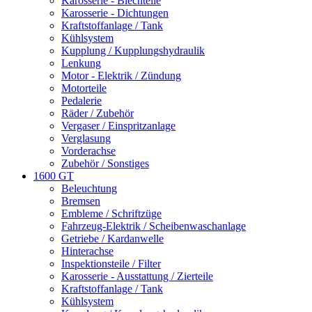
Karosserie - Blechteile
Karosserie - Dichtungen
Kraftstoffanlage / Tank
Kühlsystem
Kupplung / Kupplungshydraulik
Lenkung
Motor - Elektrik / Zündung
Motorteile
Pedalerie
Räder / Zubehör
Vergaser / Einspritzanlage
Verglasung
Vorderachse
Zubehör / Sonstiges
1600 GT
Beleuchtung
Bremsen
Embleme / Schriftzüge
Fahrzeug-Elektrik / Scheibenwaschanlage
Getriebe / Kardanwelle
Hinterachse
Inspektionsteile / Filter
Karosserie - Ausstattung / Zierteile
Kraftstoffanlage / Tank
Kühlsystem