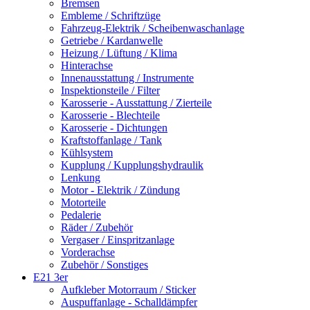
Bremsen
Embleme / Schriftzüge
Fahrzeug-Elektrik / Scheibenwaschanlage
Getriebe / Kardanwelle
Heizung / Lüftung / Klima
Hinterachse
Innenausstattung / Instrumente
Inspektionsteile / Filter
Karosserie - Ausstattung / Zierteile
Karosserie - Blechteile
Karosserie - Dichtungen
Kraftstoffanlage / Tank
Kühlsystem
Kupplung / Kupplungshydraulik
Lenkung
Motor - Elektrik / Zündung
Motorteile
Pedalerie
Räder / Zubehör
Vergaser / Einspritzanlage
Vorderachse
Zubehör / Sonstiges
E21 3er
Aufkleber Motorraum / Sticker
Auspuffanlage - Schalldämpfer