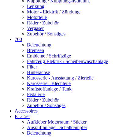
Kupplung / Kupplungshydraulik
Lenkung
Motor - Elektrik / Zündung
Motorteile
Räder / Zubehör
Vergaser
Zubehör / Sonstiges
700
Beleuchtung
Bremsen
Embleme / Schriftzüge
Fahrzeug-Elektrik / Scheibenwaschanlage
Filter
Hinterachse
Karosserie - Ausstattung / Zierteile
Karosserie - Blechteile
Kraftstoffanlage / Tank
Pedalerie
Räder / Zubehör
Zubehör / Sonstiges
Accessoires
E12 5er
Aufkleber Motorraum / Sticker
Auspuffanlage - Schalldämpfer
Beleuchtung