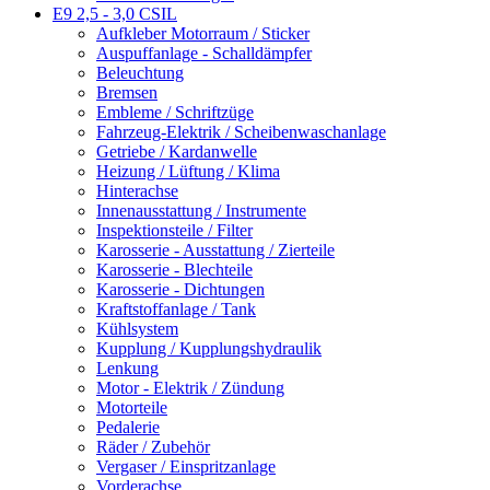
E9 2,5 - 3,0 CSIL
Aufkleber Motorraum / Sticker
Auspuffanlage - Schalldämpfer
Beleuchtung
Bremsen
Embleme / Schriftzüge
Fahrzeug-Elektrik / Scheibenwaschanlage
Getriebe / Kardanwelle
Heizung / Lüftung / Klima
Hinterachse
Innenausstattung / Instrumente
Inspektionsteile / Filter
Karosserie - Ausstattung / Zierteile
Karosserie - Blechteile
Karosserie - Dichtungen
Kraftstoffanlage / Tank
Kühlsystem
Kupplung / Kupplungshydraulik
Lenkung
Motor - Elektrik / Zündung
Motorteile
Pedalerie
Räder / Zubehör
Vergaser / Einspritzanlage
Vorderachse