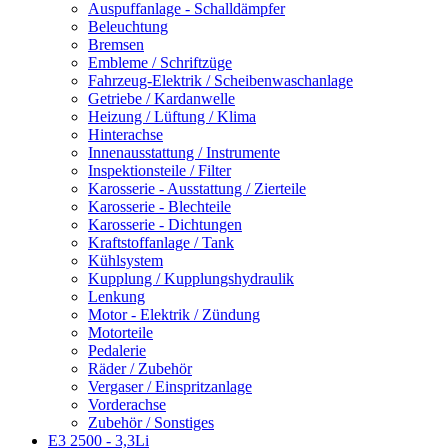
Auspuffanlage - Schalldämpfer
Beleuchtung
Bremsen
Embleme / Schriftzüge
Fahrzeug-Elektrik / Scheibenwaschanlage
Getriebe / Kardanwelle
Heizung / Lüftung / Klima
Hinterachse
Innenausstattung / Instrumente
Inspektionsteile / Filter
Karosserie - Ausstattung / Zierteile
Karosserie - Blechteile
Karosserie - Dichtungen
Kraftstoffanlage / Tank
Kühlsystem
Kupplung / Kupplungshydraulik
Lenkung
Motor - Elektrik / Zündung
Motorteile
Pedalerie
Räder / Zubehör
Vergaser / Einspritzanlage
Vorderachse
Zubehör / Sonstiges
E3 2500 - 3,3Li