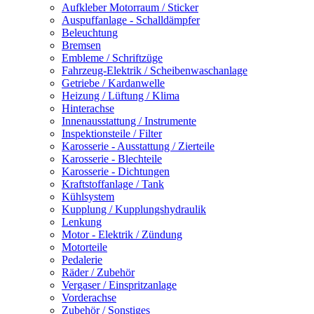
Aufkleber Motorraum / Sticker
Auspuffanlage - Schalldämpfer
Beleuchtung
Bremsen
Embleme / Schriftzüge
Fahrzeug-Elektrik / Scheibenwaschanlage
Getriebe / Kardanwelle
Heizung / Lüftung / Klima
Hinterachse
Innenausstattung / Instrumente
Inspektionsteile / Filter
Karosserie - Ausstattung / Zierteile
Karosserie - Blechteile
Karosserie - Dichtungen
Kraftstoffanlage / Tank
Kühlsystem
Kupplung / Kupplungshydraulik
Lenkung
Motor - Elektrik / Zündung
Motorteile
Pedalerie
Räder / Zubehör
Vergaser / Einspritzanlage
Vorderachse
Zubehör / Sonstiges