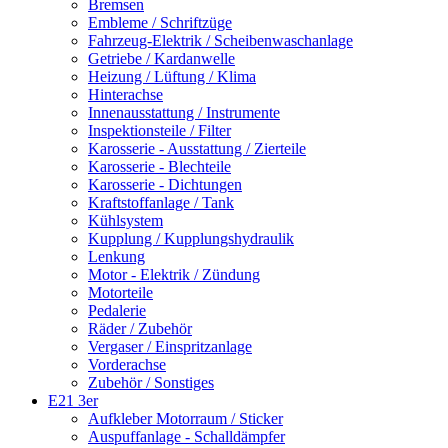
Bremsen
Embleme / Schriftzüge
Fahrzeug-Elektrik / Scheibenwaschanlage
Getriebe / Kardanwelle
Heizung / Lüftung / Klima
Hinterachse
Innenausstattung / Instrumente
Inspektionsteile / Filter
Karosserie - Ausstattung / Zierteile
Karosserie - Blechteile
Karosserie - Dichtungen
Kraftstoffanlage / Tank
Kühlsystem
Kupplung / Kupplungshydraulik
Lenkung
Motor - Elektrik / Zündung
Motorteile
Pedalerie
Räder / Zubehör
Vergaser / Einspritzanlage
Vorderachse
Zubehör / Sonstiges
E21 3er
Aufkleber Motorraum / Sticker
Auspuffanlage - Schalldämpfer