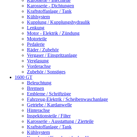
Karosserie - Blechteile
Karosserie - Dichtungen
Kraftstoffanlage / Tank
Kühlsystem
Kupplung / Kupplungshydraulik
Lenkung
Motor - Elektrik / Zündung
Motorteile
Pedalerie
Räder / Zubehör
Vergaser / Einspritzanlage
Verglasung
Vorderachse
Zubehör / Sonstiges
1600 GT
Beleuchtung
Bremsen
Embleme / Schriftzüge
Fahrzeug-Elektrik / Scheibenwaschanlage
Getriebe / Kardanwelle
Hinterachse
Inspektionsteile / Filter
Karosserie - Ausstattung / Zierteile
Kraftstoffanlage / Tank
Kühlsystem