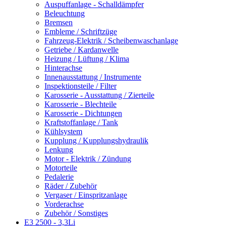
Auspuffanlage - Schalldämpfer
Beleuchtung
Bremsen
Embleme / Schriftzüge
Fahrzeug-Elektrik / Scheibenwaschanlage
Getriebe / Kardanwelle
Heizung / Lüftung / Klima
Hinterachse
Innenausstattung / Instrumente
Inspektionsteile / Filter
Karosserie - Ausstattung / Zierteile
Karosserie - Blechteile
Karosserie - Dichtungen
Kraftstoffanlage / Tank
Kühlsystem
Kupplung / Kupplungshydraulik
Lenkung
Motor - Elektrik / Zündung
Motorteile
Pedalerie
Räder / Zubehör
Vergaser / Einspritzanlage
Vorderachse
Zubehör / Sonstiges
E3 2500 - 3,3Li