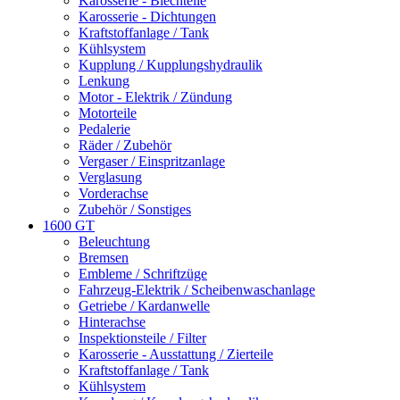
Karosserie - Blechteile
Karosserie - Dichtungen
Kraftstoffanlage / Tank
Kühlsystem
Kupplung / Kupplungshydraulik
Lenkung
Motor - Elektrik / Zündung
Motorteile
Pedalerie
Räder / Zubehör
Vergaser / Einspritzanlage
Verglasung
Vorderachse
Zubehör / Sonstiges
1600 GT
Beleuchtung
Bremsen
Embleme / Schriftzüge
Fahrzeug-Elektrik / Scheibenwaschanlage
Getriebe / Kardanwelle
Hinterachse
Inspektionsteile / Filter
Karosserie - Ausstattung / Zierteile
Kraftstoffanlage / Tank
Kühlsystem