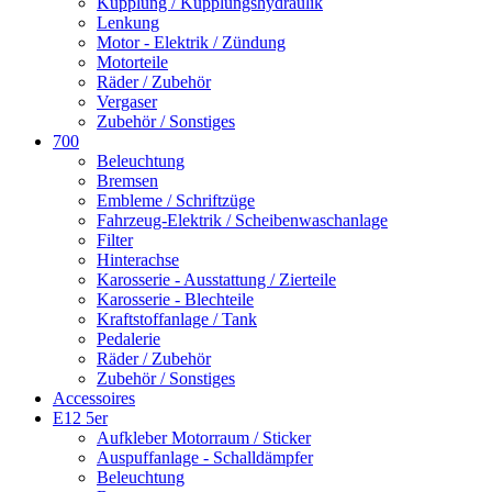
Kupplung / Kupplungshydraulik
Lenkung
Motor - Elektrik / Zündung
Motorteile
Räder / Zubehör
Vergaser
Zubehör / Sonstiges
700
Beleuchtung
Bremsen
Embleme / Schriftzüge
Fahrzeug-Elektrik / Scheibenwaschanlage
Filter
Hinterachse
Karosserie - Ausstattung / Zierteile
Karosserie - Blechteile
Kraftstoffanlage / Tank
Pedalerie
Räder / Zubehör
Zubehör / Sonstiges
Accessoires
E12 5er
Aufkleber Motorraum / Sticker
Auspuffanlage - Schalldämpfer
Beleuchtung