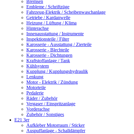
Bremsen
Embleme / Schriftzüge
Fahrzeug-Elektrik / Scheibenwaschanlage
Getriebe / Kardanwelle
Heizung / Lüftung / Klima
Hinterachse
Innenausstattung / Instrumente
Inspektionsteile / Filter
Karosserie - Ausstattung / Zierteile
Karosserie - Blechteile
Karosserie - Dichtungen
Kraftstoffanlage / Tank
Kühlsystem
Kupplung / Kupplungshydraulik
Lenkung
Motor - Elektrik / Zündung
Motorteile
Pedalerie
Räder / Zubehör
Vergaser / Einspritzanlage
Vorderachse
Zubehör / Sonstiges
E21 3er
Aufkleber Motorraum / Sticker
Auspuffanlage - Schalldämpfer