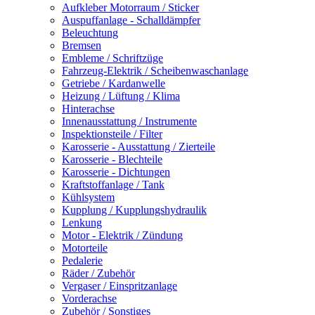
Aufkleber Motorraum / Sticker
Auspuffanlage - Schalldämpfer
Beleuchtung
Bremsen
Embleme / Schriftzüge
Fahrzeug-Elektrik / Scheibenwaschanlage
Getriebe / Kardanwelle
Heizung / Lüftung / Klima
Hinterachse
Innenausstattung / Instrumente
Inspektionsteile / Filter
Karosserie - Ausstattung / Zierteile
Karosserie - Blechteile
Karosserie - Dichtungen
Kraftstoffanlage / Tank
Kühlsystem
Kupplung / Kupplungshydraulik
Lenkung
Motor - Elektrik / Zündung
Motorteile
Pedalerie
Räder / Zubehör
Vergaser / Einspritzanlage
Vorderachse
Zubehör / Sonstiges