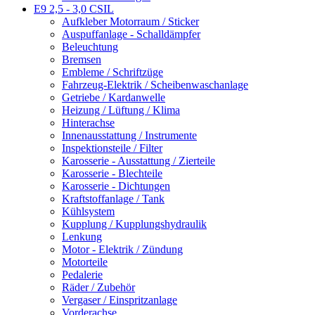
E9 2,5 - 3,0 CSIL
Aufkleber Motorraum / Sticker
Auspuffanlage - Schalldämpfer
Beleuchtung
Bremsen
Embleme / Schriftzüge
Fahrzeug-Elektrik / Scheibenwaschanlage
Getriebe / Kardanwelle
Heizung / Lüftung / Klima
Hinterachse
Innenausstattung / Instrumente
Inspektionsteile / Filter
Karosserie - Ausstattung / Zierteile
Karosserie - Blechteile
Karosserie - Dichtungen
Kraftstoffanlage / Tank
Kühlsystem
Kupplung / Kupplungshydraulik
Lenkung
Motor - Elektrik / Zündung
Motorteile
Pedalerie
Räder / Zubehör
Vergaser / Einspritzanlage
Vorderachse