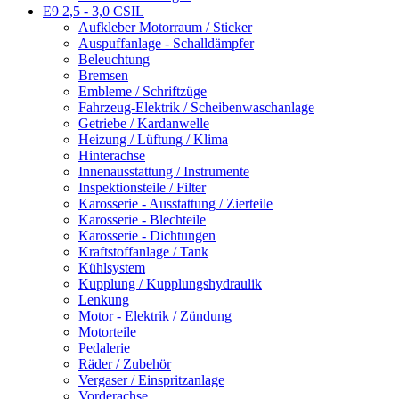
E9 2,5 - 3,0 CSIL
Aufkleber Motorraum / Sticker
Auspuffanlage - Schalldämpfer
Beleuchtung
Bremsen
Embleme / Schriftzüge
Fahrzeug-Elektrik / Scheibenwaschanlage
Getriebe / Kardanwelle
Heizung / Lüftung / Klima
Hinterachse
Innenausstattung / Instrumente
Inspektionsteile / Filter
Karosserie - Ausstattung / Zierteile
Karosserie - Blechteile
Karosserie - Dichtungen
Kraftstoffanlage / Tank
Kühlsystem
Kupplung / Kupplungshydraulik
Lenkung
Motor - Elektrik / Zündung
Motorteile
Pedalerie
Räder / Zubehör
Vergaser / Einspritzanlage
Vorderachse