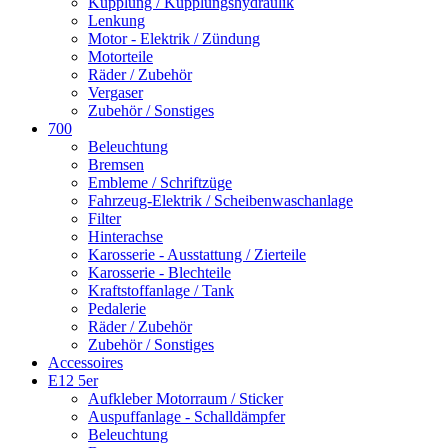
Kupplung / Kupplungshydraulik
Lenkung
Motor - Elektrik / Zündung
Motorteile
Räder / Zubehör
Vergaser
Zubehör / Sonstiges
700
Beleuchtung
Bremsen
Embleme / Schriftzüge
Fahrzeug-Elektrik / Scheibenwaschanlage
Filter
Hinterachse
Karosserie - Ausstattung / Zierteile
Karosserie - Blechteile
Kraftstoffanlage / Tank
Pedalerie
Räder / Zubehör
Zubehör / Sonstiges
Accessoires
E12 5er
Aufkleber Motorraum / Sticker
Auspuffanlage - Schalldämpfer
Beleuchtung