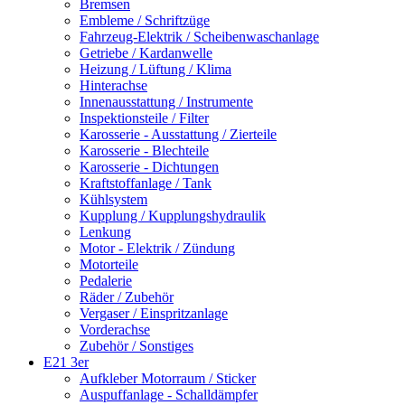
Bremsen
Embleme / Schriftzüge
Fahrzeug-Elektrik / Scheibenwaschanlage
Getriebe / Kardanwelle
Heizung / Lüftung / Klima
Hinterachse
Innenausstattung / Instrumente
Inspektionsteile / Filter
Karosserie - Ausstattung / Zierteile
Karosserie - Blechteile
Karosserie - Dichtungen
Kraftstoffanlage / Tank
Kühlsystem
Kupplung / Kupplungshydraulik
Lenkung
Motor - Elektrik / Zündung
Motorteile
Pedalerie
Räder / Zubehör
Vergaser / Einspritzanlage
Vorderachse
Zubehör / Sonstiges
E21 3er
Aufkleber Motorraum / Sticker
Auspuffanlage - Schalldämpfer