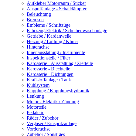
Aufkleber Motorraum / Sticker
Auspuffanlage - Schalldämpfer
Beleuchtung
Bremsen
Embleme / Schriftzüge
Fahrzeug-Elektrik / Scheibenwaschanlage
Getriebe / Kardanwelle
Heizung / Lüftung / Klima
Hinterachse
Innenausstattung / Instrumente
Inspektionsteile / Filter
Karosserie - Ausstattung / Zierteile
Karosserie - Blechteile
Karosserie - Dichtungen
Kraftstoffanlage / Tank
Kühlsystem
Kupplung / Kupplungshydraulik
Lenkung
Motor - Elektrik / Zündung
Motorteile
Pedalerie
Räder / Zubehör
Vergaser / Einspritzanlage
Vorderachse
Zubehör / Sonstiges