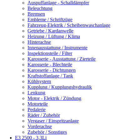
Auspuffanlage - Schalldämpfer
Beleuchtung
Bremsen
Embleme / Schriftzüge
Fahrzeug-Elektrik / Scheibenwaschanlage
Getriebe / Kardanwelle
Heizung / Lüftung / Klima
Hinterachse
Innenausstattung / Instrumente
Inspektionsteile / Filter
Karosserie - Ausstattung / Zierteile
Karosserie - Blechteile
Karosserie - Dichtungen
Kraftstoffanlage / Tank
Kühlsystem
Kupplung / Kupplungshydraulik
Lenkung
Motor - Elektrik / Zündung
Motorteile
Pedalerie
Räder / Zubehör
Vergaser / Einspritzanlage
Vorderachse
Zubehör / Sonstiges
E3 2500 - 3,3Li