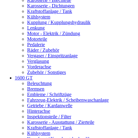
Karosserie - Blechteile
Karosserie - Dichtungen
Kraftstoffanlage / Tank
Kühlsystem
Kupplung / Kupplungshydraulik
Lenkung
Motor - Elektrik / Zündung
Motorteile
Pedalerie
Räder / Zubehör
Vergaser / Einspritzanlage
Verglasung
Vorderachse
Zubehör / Sonstiges
1600 GT
Beleuchtung
Bremsen
Embleme / Schriftzüge
Fahrzeug-Elektrik / Scheibenwaschanlage
Getriebe / Kardanwelle
Hinterachse
Inspektionsteile / Filter
Karosserie - Ausstattung / Zierteile
Kraftstoffanlage / Tank
Kühlsystem