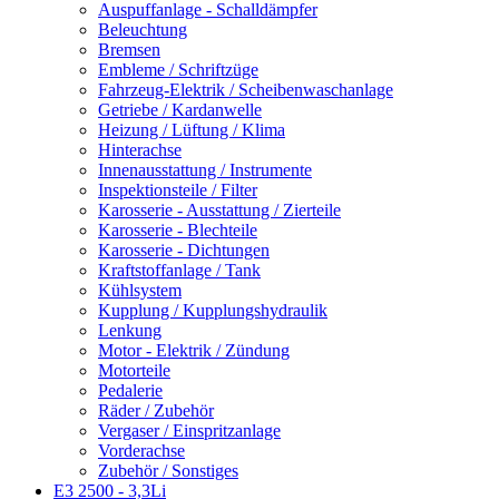
Auspuffanlage - Schalldämpfer
Beleuchtung
Bremsen
Embleme / Schriftzüge
Fahrzeug-Elektrik / Scheibenwaschanlage
Getriebe / Kardanwelle
Heizung / Lüftung / Klima
Hinterachse
Innenausstattung / Instrumente
Inspektionsteile / Filter
Karosserie - Ausstattung / Zierteile
Karosserie - Blechteile
Karosserie - Dichtungen
Kraftstoffanlage / Tank
Kühlsystem
Kupplung / Kupplungshydraulik
Lenkung
Motor - Elektrik / Zündung
Motorteile
Pedalerie
Räder / Zubehör
Vergaser / Einspritzanlage
Vorderachse
Zubehör / Sonstiges
E3 2500 - 3,3Li