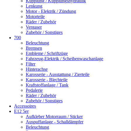
Kupplung / Kupplungshydraulik
Lenkung
Motor - Elektrik / Zündung
Motorteile
Räder / Zubehör
Vergaser
Zubehör / Sonstiges
700
Beleuchtung
Bremsen
Embleme / Schriftzüge
Fahrzeug-Elektrik / Scheibenwaschanlage
Filter
Hinterachse
Karosserie - Ausstattung / Zierteile
Karosserie - Blechteile
Kraftstoffanlage / Tank
Pedalerie
Räder / Zubehör
Zubehör / Sonstiges
Accessoires
E12 5er
Aufkleber Motorraum / Sticker
Auspuffanlage - Schalldämpfer
Beleuchtung