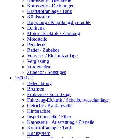
Karosserie - Blechteile
Karosserie - Dichtungen
Kraftstoffanlage / Tank
Kühlsystem
Kupplung / Kupplungshydraulik
Lenkung
Motor - Elektrik / Zündung
Motorteile
Pedalerie
Räder / Zubehör
Vergaser / Einspritzanlage
Verglasung
Vorderachse
Zubehör / Sonstiges
1600 GT
Beleuchtung
Bremsen
Embleme / Schriftzüge
Fahrzeug-Elektrik / Scheibenwaschanlage
Getriebe / Kardanwelle
Hinterachse
Inspektionsteile / Filter
Karosserie - Ausstattung / Zierteile
Kraftstoffanlage / Tank
Kühlsystem