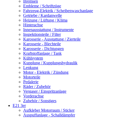
Bremsen
Embleme / Schriftzüge
Fahrzeug-Elektrik / Scheibenwaschanlage
Getriebe / Kardanwelle
Heizung / Lüftung / Klima
Hinterachse
Innenausstattung / Instrumente
Inspektionsteile / Filter
Karosserie - Ausstattung / Zierteile
Karosserie - Blechteile
Karosserie - Dichtungen
Kraftstoffanlage / Tank
Kühlsystem
Kupplung / Kupplungshydraulik
Lenkung
Motor - Elektrik / Zündung
Motorteile
Pedalerie
Räder / Zubehör
Vergaser / Einspritzanlage
Vorderachse
Zubehör / Sonstiges
E21 3er
Aufkleber Motorraum / Sticker
Auspuffanlage - Schalldämpfer