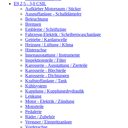
E9 2,5 - 3,0 CSIL
Aufkleber Motorraum / Sticker
Auspuffanlage - Schalldämpfer
Beleuchtung
Bremsen
Embleme / Schriftzüge
Fahrzeug-Elektrik / Scheibenwaschanlage
Getriebe / Kardanwelle
Heizung / Lüftung / Klima
Hinterachse
Innenausstattung / Instrumente
Inspektionsteile / Filter
Karosserie - Ausstattung / Zierteile
Karosserie - Blechteile
Karosserie - Dichtungen
Kraftstoffanlage / Tank
Kühlsystem
Kupplung / Kupplungshydraulik
Lenkung
Motor - Elektrik / Zündung
Motorteile
Pedalerie
Räder / Zubehör
Vergaser / Einspritzanlage
Vorderachse