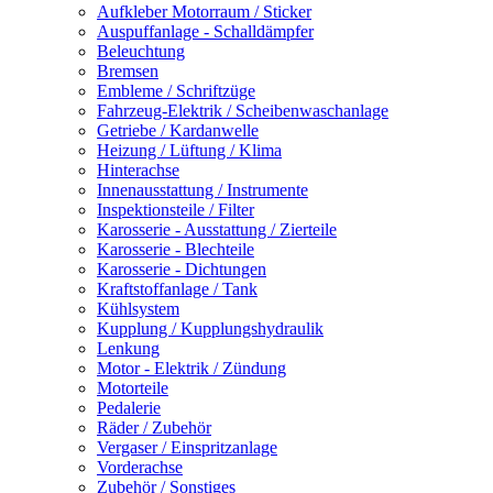
Aufkleber Motorraum / Sticker
Auspuffanlage - Schalldämpfer
Beleuchtung
Bremsen
Embleme / Schriftzüge
Fahrzeug-Elektrik / Scheibenwaschanlage
Getriebe / Kardanwelle
Heizung / Lüftung / Klima
Hinterachse
Innenausstattung / Instrumente
Inspektionsteile / Filter
Karosserie - Ausstattung / Zierteile
Karosserie - Blechteile
Karosserie - Dichtungen
Kraftstoffanlage / Tank
Kühlsystem
Kupplung / Kupplungshydraulik
Lenkung
Motor - Elektrik / Zündung
Motorteile
Pedalerie
Räder / Zubehör
Vergaser / Einspritzanlage
Vorderachse
Zubehör / Sonstiges