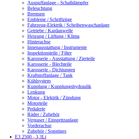
Auspuffanlage - Schalldämpfer
Beleuchtung
Bremsen
Embleme / Schriftzüge
Fahrzeug-Elektrik / Scheibenwaschanlage
Getriebe / Kardanwelle
Heizung / Lüftung / Klima
Hinterachse
Innenausstattung / Instrumente
Inspektionsteile / Filter
Karosserie - Ausstattung / Zierteile
Karosserie - Blechteile
Karosserie - Dichtungen
Kraftstoffanlage / Tank
Kühlsystem
Kupplung / Kupplungshydraulik
Lenkung
Motor - Elektrik / Zündung
Motorteile
Pedalerie
Räder / Zubehör
Vergaser / Einspritzanlage
Vorderachse
Zubehör / Sonstiges
E3 2500 - 3,3Li