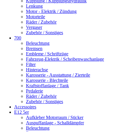
Kupplung / Kupplungshydraulik
Lenkung
Motor - Elektrik / Zündung
Motorteile
Räder / Zubehör
Vergaser
Zubehör / Sonstiges
700
Beleuchtung
Bremsen
Embleme / Schriftzüge
Fahrzeug-Elektrik / Scheibenwaschanlage
Filter
Hinterachse
Karosserie - Ausstattung / Zierteile
Karosserie - Blechteile
Kraftstoffanlage / Tank
Pedalerie
Räder / Zubehör
Zubehör / Sonstiges
Accessoires
E12 5er
Aufkleber Motorraum / Sticker
Auspuffanlage - Schalldämpfer
Beleuchtung