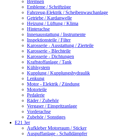
Bremsen
Embleme / Schriftzüge
Fahrzeug-Elektrik / Scheibenwaschanlage
Getriebe / Kardanwelle
Heizung / Lüftung / Klima
Hinterachse
Innenausstattung / Instrumente
Inspektionsteile / Filter
Karosserie - Ausstattung / Zierteile
Karosserie - Blechteile
Karosserie - Dichtungen
Kraftstoffanlage / Tank
Kühlsystem
Kupplung / Kupplungshydraulik
Lenkung
Motor - Elektrik / Zündung
Motorteile
Pedalerie
Räder / Zubehör
Vergaser / Einspritzanlage
Vorderachse
Zubehör / Sonstiges
E21 3er
Aufkleber Motorraum / Sticker
Auspuffanlage - Schalldämpfer