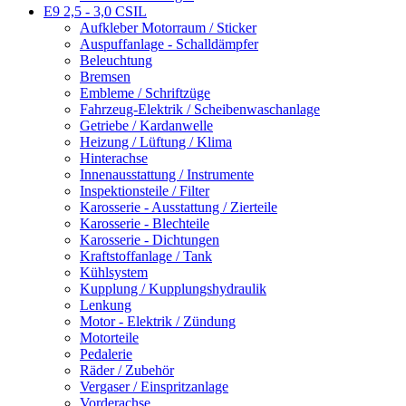
E9 2,5 - 3,0 CSIL
Aufkleber Motorraum / Sticker
Auspuffanlage - Schalldämpfer
Beleuchtung
Bremsen
Embleme / Schriftzüge
Fahrzeug-Elektrik / Scheibenwaschanlage
Getriebe / Kardanwelle
Heizung / Lüftung / Klima
Hinterachse
Innenausstattung / Instrumente
Inspektionsteile / Filter
Karosserie - Ausstattung / Zierteile
Karosserie - Blechteile
Karosserie - Dichtungen
Kraftstoffanlage / Tank
Kühlsystem
Kupplung / Kupplungshydraulik
Lenkung
Motor - Elektrik / Zündung
Motorteile
Pedalerie
Räder / Zubehör
Vergaser / Einspritzanlage
Vorderachse