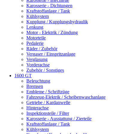
Karosserie - Blechteile
Karosserie - Dichtungen
Kraftstoffanlage / Tank
Kühlsystem
Kupplung / Kupplungshydraulik
Lenkung
Motor - Elektrik / Zündung
Motorteile
Pedalerie
Räder / Zubehör
Vergaser / Einspritzanlage
Verglasung
Vorderachse
Zubehör / Sonstiges
1600 GT
Beleuchtung
Bremsen
Embleme / Schriftzüge
Fahrzeug-Elektrik / Scheibenwaschanlage
Getriebe / Kardanwelle
Hinterachse
Inspektionsteile / Filter
Karosserie - Ausstattung / Zierteile
Kraftstoffanlage / Tank
Kühlsystem