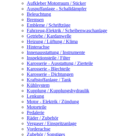
Aufkleber Motorraum / Sticker
Auspuffanlage - Schalldämpfer
Beleuchtung
Bremsen
Embleme / Schriftzüge
Fahrzeug-Elektrik / Scheibenwaschanlage
Getriebe / Kardanwelle
Heizung / Lüftung / Klima
Hinterachse
Innenausstattung / Instrumente
Inspektionsteile / Filter
Karosserie - Ausstattung / Zierteile
Karosserie - Blechteile
Karosserie - Dichtungen
Kraftstoffanlage / Tank
Kühlsystem
Kupplung / Kupplungshydraulik
Lenkung
Motor - Elektrik / Zündung
Motorteile
Pedalerie
Räder / Zubehör
Vergaser / Einspritzanlage
Vorderachse
Zubehör / Sonstiges