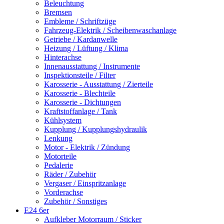
Beleuchtung
Bremsen
Embleme / Schriftzüge
Fahrzeug-Elektrik / Scheibenwaschanlage
Getriebe / Kardanwelle
Heizung / Lüftung / Klima
Hinterachse
Innenausstattung / Instrumente
Inspektionsteile / Filter
Karosserie - Ausstattung / Zierteile
Karosserie - Blechteile
Karosserie - Dichtungen
Kraftstoffanlage / Tank
Kühlsystem
Kupplung / Kupplungshydraulik
Lenkung
Motor - Elektrik / Zündung
Motorteile
Pedalerie
Räder / Zubehör
Vergaser / Einspritzanlage
Vorderachse
Zubehör / Sonstiges
E24 6er
Aufkleber Motorraum / Sticker