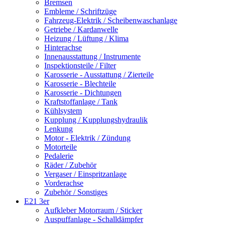
Bremsen
Embleme / Schriftzüge
Fahrzeug-Elektrik / Scheibenwaschanlage
Getriebe / Kardanwelle
Heizung / Lüftung / Klima
Hinterachse
Innenausstattung / Instrumente
Inspektionsteile / Filter
Karosserie - Ausstattung / Zierteile
Karosserie - Blechteile
Karosserie - Dichtungen
Kraftstoffanlage / Tank
Kühlsystem
Kupplung / Kupplungshydraulik
Lenkung
Motor - Elektrik / Zündung
Motorteile
Pedalerie
Räder / Zubehör
Vergaser / Einspritzanlage
Vorderachse
Zubehör / Sonstiges
E21 3er
Aufkleber Motorraum / Sticker
Auspuffanlage - Schalldämpfer