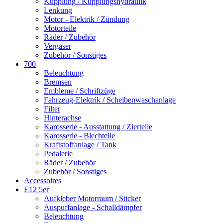
Kupplung / Kupplungshydraulik
Lenkung
Motor - Elektrik / Zündung
Motorteile
Räder / Zubehör
Vergaser
Zubehör / Sonstiges
700
Beleuchtung
Bremsen
Embleme / Schriftzüge
Fahrzeug-Elektrik / Scheibenwaschanlage
Filter
Hinterachse
Karosserie - Ausstattung / Zierteile
Karosserie - Blechteile
Kraftstoffanlage / Tank
Pedalerie
Räder / Zubehör
Zubehör / Sonstiges
Accessoires
E12 5er
Aufkleber Motorraum / Sticker
Auspuffanlage - Schalldämpfer
Beleuchtung