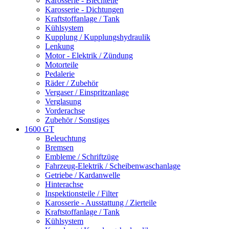
Karosserie - Blechteile
Karosserie - Dichtungen
Kraftstoffanlage / Tank
Kühlsystem
Kupplung / Kupplungshydraulik
Lenkung
Motor - Elektrik / Zündung
Motorteile
Pedalerie
Räder / Zubehör
Vergaser / Einspritzanlage
Verglasung
Vorderachse
Zubehör / Sonstiges
1600 GT
Beleuchtung
Bremsen
Embleme / Schriftzüge
Fahrzeug-Elektrik / Scheibenwaschanlage
Getriebe / Kardanwelle
Hinterachse
Inspektionsteile / Filter
Karosserie - Ausstattung / Zierteile
Kraftstoffanlage / Tank
Kühlsystem