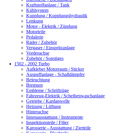
Kraftstoffanlage / Tank
Kühlsystem
Kupplung / Kupplungshydraulik
Lenkung
Motor - Elektrik / Zündung
Motorteile
Pedalerie
Räder / Zubehör
Vergaser / Einspritzanlage
Vorderachse
Zubehör / Sonstiges
1502 - 2002 Turbo
Aufkleber Motorraum / Sticker
Auspuffanlage - Schalldämpfer
Beleuchtung
Bremsen
Embleme / Schriftzüge
Fahrzeug-Elektrik / Scheibenwaschanlage
Getriebe / Kardanwelle
Heizung / Lüftung
Hinterachse
Innenausstattung / Instrumente
Inspektionsteile / Filter
Karosserie - Ausstattung / Zierteile