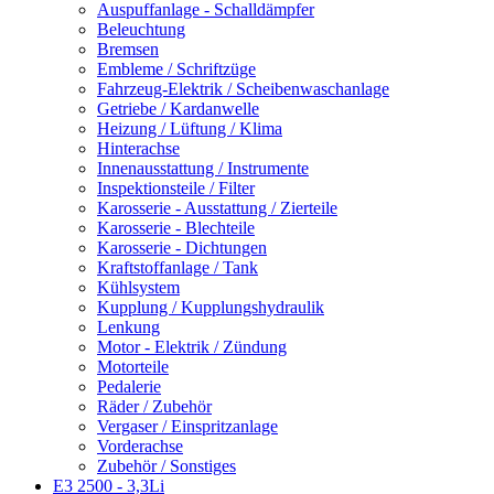
Auspuffanlage - Schalldämpfer
Beleuchtung
Bremsen
Embleme / Schriftzüge
Fahrzeug-Elektrik / Scheibenwaschanlage
Getriebe / Kardanwelle
Heizung / Lüftung / Klima
Hinterachse
Innenausstattung / Instrumente
Inspektionsteile / Filter
Karosserie - Ausstattung / Zierteile
Karosserie - Blechteile
Karosserie - Dichtungen
Kraftstoffanlage / Tank
Kühlsystem
Kupplung / Kupplungshydraulik
Lenkung
Motor - Elektrik / Zündung
Motorteile
Pedalerie
Räder / Zubehör
Vergaser / Einspritzanlage
Vorderachse
Zubehör / Sonstiges
E3 2500 - 3,3Li