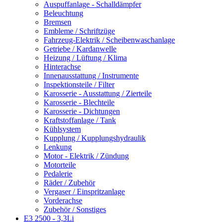
Auspuffanlage - Schalldämpfer
Beleuchtung
Bremsen
Embleme / Schriftzüge
Fahrzeug-Elektrik / Scheibenwaschanlage
Getriebe / Kardanwelle
Heizung / Lüftung / Klima
Hinterachse
Innenausstattung / Instrumente
Inspektionsteile / Filter
Karosserie - Ausstattung / Zierteile
Karosserie - Blechteile
Karosserie - Dichtungen
Kraftstoffanlage / Tank
Kühlsystem
Kupplung / Kupplungshydraulik
Lenkung
Motor - Elektrik / Zündung
Motorteile
Pedalerie
Räder / Zubehör
Vergaser / Einspritzanlage
Vorderachse
Zubehör / Sonstiges
E3 2500 - 3,3Li