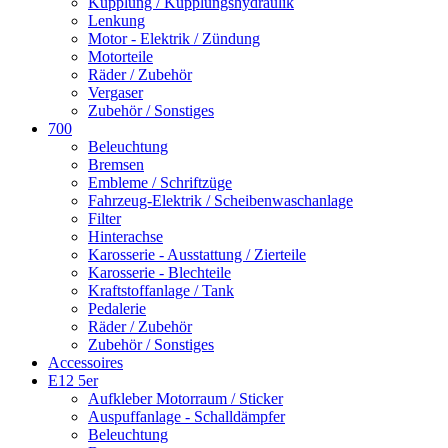
Kupplung / Kupplungshydraulik
Lenkung
Motor - Elektrik / Zündung
Motorteile
Räder / Zubehör
Vergaser
Zubehör / Sonstiges
700
Beleuchtung
Bremsen
Embleme / Schriftzüge
Fahrzeug-Elektrik / Scheibenwaschanlage
Filter
Hinterachse
Karosserie - Ausstattung / Zierteile
Karosserie - Blechteile
Kraftstoffanlage / Tank
Pedalerie
Räder / Zubehör
Zubehör / Sonstiges
Accessoires
E12 5er
Aufkleber Motorraum / Sticker
Auspuffanlage - Schalldämpfer
Beleuchtung