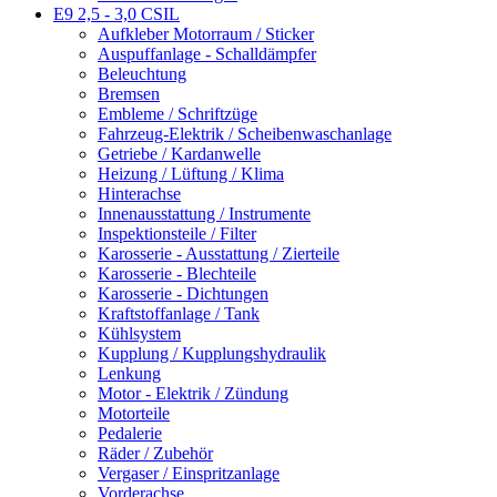
E9 2,5 - 3,0 CSIL
Aufkleber Motorraum / Sticker
Auspuffanlage - Schalldämpfer
Beleuchtung
Bremsen
Embleme / Schriftzüge
Fahrzeug-Elektrik / Scheibenwaschanlage
Getriebe / Kardanwelle
Heizung / Lüftung / Klima
Hinterachse
Innenausstattung / Instrumente
Inspektionsteile / Filter
Karosserie - Ausstattung / Zierteile
Karosserie - Blechteile
Karosserie - Dichtungen
Kraftstoffanlage / Tank
Kühlsystem
Kupplung / Kupplungshydraulik
Lenkung
Motor - Elektrik / Zündung
Motorteile
Pedalerie
Räder / Zubehör
Vergaser / Einspritzanlage
Vorderachse