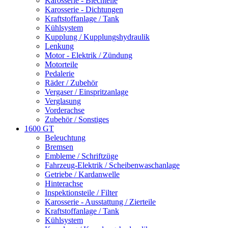
Karosserie - Blechteile
Karosserie - Dichtungen
Kraftstoffanlage / Tank
Kühlsystem
Kupplung / Kupplungshydraulik
Lenkung
Motor - Elektrik / Zündung
Motorteile
Pedalerie
Räder / Zubehör
Vergaser / Einspritzanlage
Verglasung
Vorderachse
Zubehör / Sonstiges
1600 GT
Beleuchtung
Bremsen
Embleme / Schriftzüge
Fahrzeug-Elektrik / Scheibenwaschanlage
Getriebe / Kardanwelle
Hinterachse
Inspektionsteile / Filter
Karosserie - Ausstattung / Zierteile
Kraftstoffanlage / Tank
Kühlsystem