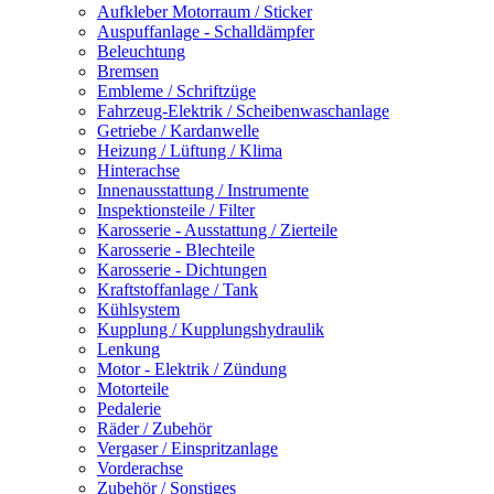
Aufkleber Motorraum / Sticker
Auspuffanlage - Schalldämpfer
Beleuchtung
Bremsen
Embleme / Schriftzüge
Fahrzeug-Elektrik / Scheibenwaschanlage
Getriebe / Kardanwelle
Heizung / Lüftung / Klima
Hinterachse
Innenausstattung / Instrumente
Inspektionsteile / Filter
Karosserie - Ausstattung / Zierteile
Karosserie - Blechteile
Karosserie - Dichtungen
Kraftstoffanlage / Tank
Kühlsystem
Kupplung / Kupplungshydraulik
Lenkung
Motor - Elektrik / Zündung
Motorteile
Pedalerie
Räder / Zubehör
Vergaser / Einspritzanlage
Vorderachse
Zubehör / Sonstiges