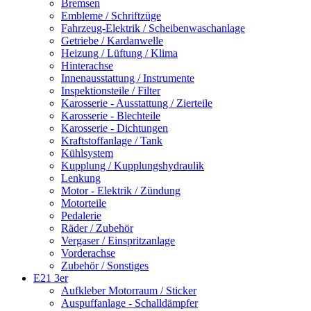
Bremsen
Embleme / Schriftzüge
Fahrzeug-Elektrik / Scheibenwaschanlage
Getriebe / Kardanwelle
Heizung / Lüftung / Klima
Hinterachse
Innenausstattung / Instrumente
Inspektionsteile / Filter
Karosserie - Ausstattung / Zierteile
Karosserie - Blechteile
Karosserie - Dichtungen
Kraftstoffanlage / Tank
Kühlsystem
Kupplung / Kupplungshydraulik
Lenkung
Motor - Elektrik / Zündung
Motorteile
Pedalerie
Räder / Zubehör
Vergaser / Einspritzanlage
Vorderachse
Zubehör / Sonstiges
E21 3er
Aufkleber Motorraum / Sticker
Auspuffanlage - Schalldämpfer