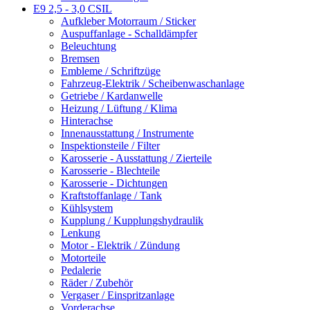
E9 2,5 - 3,0 CSIL
Aufkleber Motorraum / Sticker
Auspuffanlage - Schalldämpfer
Beleuchtung
Bremsen
Embleme / Schriftzüge
Fahrzeug-Elektrik / Scheibenwaschanlage
Getriebe / Kardanwelle
Heizung / Lüftung / Klima
Hinterachse
Innenausstattung / Instrumente
Inspektionsteile / Filter
Karosserie - Ausstattung / Zierteile
Karosserie - Blechteile
Karosserie - Dichtungen
Kraftstoffanlage / Tank
Kühlsystem
Kupplung / Kupplungshydraulik
Lenkung
Motor - Elektrik / Zündung
Motorteile
Pedalerie
Räder / Zubehör
Vergaser / Einspritzanlage
Vorderachse