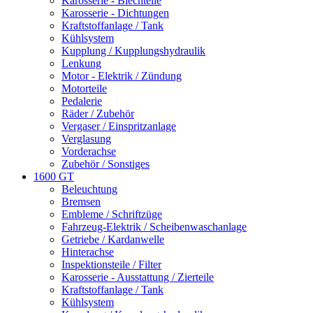
Karosserie - Blechteile
Karosserie - Dichtungen
Kraftstoffanlage / Tank
Kühlsystem
Kupplung / Kupplungshydraulik
Lenkung
Motor - Elektrik / Zündung
Motorteile
Pedalerie
Räder / Zubehör
Vergaser / Einspritzanlage
Verglasung
Vorderachse
Zubehör / Sonstiges
1600 GT
Beleuchtung
Bremsen
Embleme / Schriftzüge
Fahrzeug-Elektrik / Scheibenwaschanlage
Getriebe / Kardanwelle
Hinterachse
Inspektionsteile / Filter
Karosserie - Ausstattung / Zierteile
Kraftstoffanlage / Tank
Kühlsystem