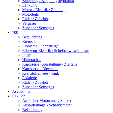
Kupplung / Kupplungshydraulik
Lenkung
Motor - Elektrik / Zündung
Motorteile
Räder / Zubehör
Vergaser
Zubehör / Sonstiges
700
Beleuchtung
Bremsen
Embleme / Schriftzüge
Fahrzeug-Elektrik / Scheibenwaschanlage
Filter
Hinterachse
Karosserie - Ausstattung / Zierteile
Karosserie - Blechteile
Kraftstoffanlage / Tank
Pedalerie
Räder / Zubehör
Zubehör / Sonstiges
Accessoires
E12 5er
Aufkleber Motorraum / Sticker
Auspuffanlage - Schalldämpfer
Beleuchtung