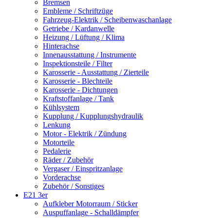
Bremsen
Embleme / Schriftzüge
Fahrzeug-Elektrik / Scheibenwaschanlage
Getriebe / Kardanwelle
Heizung / Lüftung / Klima
Hinterachse
Innenausstattung / Instrumente
Inspektionsteile / Filter
Karosserie - Ausstattung / Zierteile
Karosserie - Blechteile
Karosserie - Dichtungen
Kraftstoffanlage / Tank
Kühlsystem
Kupplung / Kupplungshydraulik
Lenkung
Motor - Elektrik / Zündung
Motorteile
Pedalerie
Räder / Zubehör
Vergaser / Einspritzanlage
Vorderachse
Zubehör / Sonstiges
E21 3er
Aufkleber Motorraum / Sticker
Auspuffanlage - Schalldämpfer