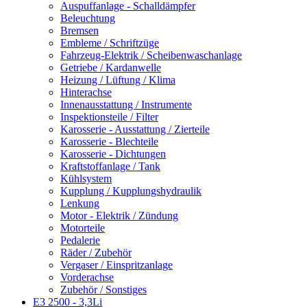
Auspuffanlage - Schalldämpfer
Beleuchtung
Bremsen
Embleme / Schriftzüge
Fahrzeug-Elektrik / Scheibenwaschanlage
Getriebe / Kardanwelle
Heizung / Lüftung / Klima
Hinterachse
Innenausstattung / Instrumente
Inspektionsteile / Filter
Karosserie - Ausstattung / Zierteile
Karosserie - Blechteile
Karosserie - Dichtungen
Kraftstoffanlage / Tank
Kühlsystem
Kupplung / Kupplungshydraulik
Lenkung
Motor - Elektrik / Zündung
Motorteile
Pedalerie
Räder / Zubehör
Vergaser / Einspritzanlage
Vorderachse
Zubehör / Sonstiges
E3 2500 - 3,3Li