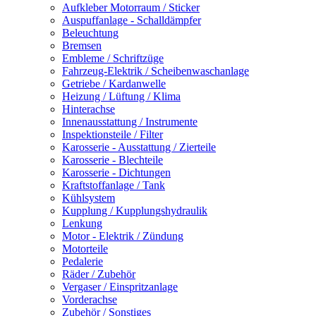
Aufkleber Motorraum / Sticker
Auspuffanlage - Schalldämpfer
Beleuchtung
Bremsen
Embleme / Schriftzüge
Fahrzeug-Elektrik / Scheibenwaschanlage
Getriebe / Kardanwelle
Heizung / Lüftung / Klima
Hinterachse
Innenausstattung / Instrumente
Inspektionsteile / Filter
Karosserie - Ausstattung / Zierteile
Karosserie - Blechteile
Karosserie - Dichtungen
Kraftstoffanlage / Tank
Kühlsystem
Kupplung / Kupplungshydraulik
Lenkung
Motor - Elektrik / Zündung
Motorteile
Pedalerie
Räder / Zubehör
Vergaser / Einspritzanlage
Vorderachse
Zubehör / Sonstiges