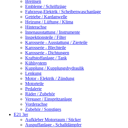
Bremsen
Embleme / Schriftzüge
Fahrzeug-Elektrik / Scheibenwaschanlage
Getriebe / Kardanwelle
Heizung / Lüftung / Klima
Hinterachse
Innenausstattung / Instrumente
Inspektionsteile / Filter
Karosserie - Ausstattung / Zierteile
Karosserie - Blechteile
Karosserie - Dichtungen
Kraftstoffanlage / Tank
Kühlsystem
Kupplung / Kupplungshydraulik
Lenkung
Motor - Elektrik / Zündung
Motorteile
Pedalerie
Räder / Zubehör
Vergaser / Einspritzanlage
Vorderachse
Zubehör / Sonstiges
E21 3er
Aufkleber Motorraum / Sticker
Auspuffanlage - Schalldämpfer