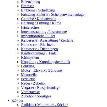
Beleuchtung
Bremsen
Embleme / Schriftzüge
Fahrzeug-Elektrik / Scheibenwaschanlage
Getriebe / Kardanwelle
Heizung / Lüftung / Klima
Hinterachse
Innenausstattung / Instrumente
Inspektionsteile / Filter
Karosserie - Ausstattung / Zierteile
Karosserie - Blechteile
Karosserie - Dichtungen
Kraftstoffanlage / Tank
Kühlsystem
Kupplung / Kupplungshydraulik
Lenkung
Motor - Elektrik / Zündung
Motorteile
Pedalerie
Räder / Zubehör
Vergaser / Einspritzanlage
Vorderachse
Zubehör / Sonstiges
E24 6er
Aufkleber Motorraum / Sticker