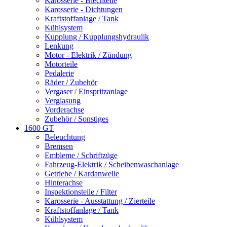
Karosserie - Blechteile
Karosserie - Dichtungen
Kraftstoffanlage / Tank
Kühlsystem
Kupplung / Kupplungshydraulik
Lenkung
Motor - Elektrik / Zündung
Motorteile
Pedalerie
Räder / Zubehör
Vergaser / Einspritzanlage
Verglasung
Vorderachse
Zubehör / Sonstiges
1600 GT
Beleuchtung
Bremsen
Embleme / Schriftzüge
Fahrzeug-Elektrik / Scheibenwaschanlage
Getriebe / Kardanwelle
Hinterachse
Inspektionsteile / Filter
Karosserie - Ausstattung / Zierteile
Kraftstoffanlage / Tank
Kühlsystem