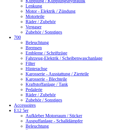
Kupplung / Kupplungshydraulik
Lenkung
Motor - Elektrik / Zündung
Motorteile
Räder / Zubehör
Vergaser
Zubehör / Sonstiges
700
Beleuchtung
Bremsen
Embleme / Schriftzüge
Fahrzeug-Elektrik / Scheibenwaschanlage
Filter
Hinterachse
Karosserie - Ausstattung / Zierteile
Karosserie - Blechteile
Kraftstoffanlage / Tank
Pedalerie
Räder / Zubehör
Zubehör / Sonstiges
Accessoires
E12 5er
Aufkleber Motorraum / Sticker
Auspuffanlage - Schalldämpfer
Beleuchtung