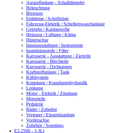
Auspuffanlage - Schalldämpfer
Beleuchtung
Bremsen
Embleme / Schriftzüge
Fahrzeug-Elektrik / Scheibenwaschanlage
Getriebe / Kardanwelle
Heizung / Lüftung / Klima
Hinterachse
Innenausstattung / Instrumente
Inspektionsteile / Filter
Karosserie - Ausstattung / Zierteile
Karosserie - Blechteile
Karosserie - Dichtungen
Kraftstoffanlage / Tank
Kühlsystem
Kupplung / Kupplungshydraulik
Lenkung
Motor - Elektrik / Zündung
Motorteile
Pedalerie
Räder / Zubehör
Vergaser / Einspritzanlage
Vorderachse
Zubehör / Sonstiges
E3 2500 - 3,3Li