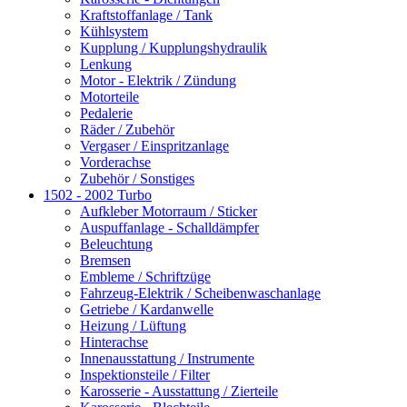
Kraftstoffanlage / Tank
Kühlsystem
Kupplung / Kupplungshydraulik
Lenkung
Motor - Elektrik / Zündung
Motorteile
Pedalerie
Räder / Zubehör
Vergaser / Einspritzanlage
Vorderachse
Zubehör / Sonstiges
1502 - 2002 Turbo
Aufkleber Motorraum / Sticker
Auspuffanlage - Schalldämpfer
Beleuchtung
Bremsen
Embleme / Schriftzüge
Fahrzeug-Elektrik / Scheibenwaschanlage
Getriebe / Kardanwelle
Heizung / Lüftung
Hinterachse
Innenausstattung / Instrumente
Inspektionsteile / Filter
Karosserie - Ausstattung / Zierteile