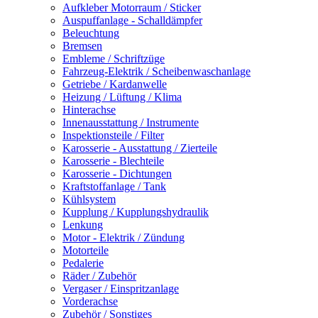
Aufkleber Motorraum / Sticker
Auspuffanlage - Schalldämpfer
Beleuchtung
Bremsen
Embleme / Schriftzüge
Fahrzeug-Elektrik / Scheibenwaschanlage
Getriebe / Kardanwelle
Heizung / Lüftung / Klima
Hinterachse
Innenausstattung / Instrumente
Inspektionsteile / Filter
Karosserie - Ausstattung / Zierteile
Karosserie - Blechteile
Karosserie - Dichtungen
Kraftstoffanlage / Tank
Kühlsystem
Kupplung / Kupplungshydraulik
Lenkung
Motor - Elektrik / Zündung
Motorteile
Pedalerie
Räder / Zubehör
Vergaser / Einspritzanlage
Vorderachse
Zubehör / Sonstiges