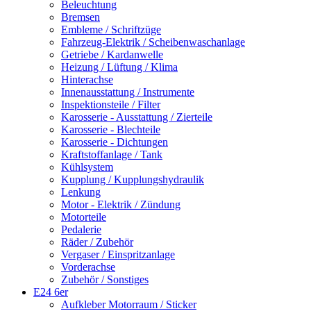
Beleuchtung
Bremsen
Embleme / Schriftzüge
Fahrzeug-Elektrik / Scheibenwaschanlage
Getriebe / Kardanwelle
Heizung / Lüftung / Klima
Hinterachse
Innenausstattung / Instrumente
Inspektionsteile / Filter
Karosserie - Ausstattung / Zierteile
Karosserie - Blechteile
Karosserie - Dichtungen
Kraftstoffanlage / Tank
Kühlsystem
Kupplung / Kupplungshydraulik
Lenkung
Motor - Elektrik / Zündung
Motorteile
Pedalerie
Räder / Zubehör
Vergaser / Einspritzanlage
Vorderachse
Zubehör / Sonstiges
E24 6er
Aufkleber Motorraum / Sticker