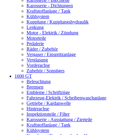
Karosserie - Blechteile
Karosserie - Dichtungen
Kraftstoffanlage / Tank
Kühlsystem
Kupplung / Kupplungshydraulik
Lenkung
Motor - Elektrik / Zündung
Motorteile
Pedalerie
Räder / Zubehör
Vergaser / Einspritzanlage
Verglasung
Vorderachse
Zubehör / Sonstiges
1600 GT
Beleuchtung
Bremsen
Embleme / Schriftzüge
Fahrzeug-Elektrik / Scheibenwaschanlage
Getriebe / Kardanwelle
Hinterachse
Inspektionsteile / Filter
Karosserie - Ausstattung / Zierteile
Kraftstoffanlage / Tank
Kühlsystem