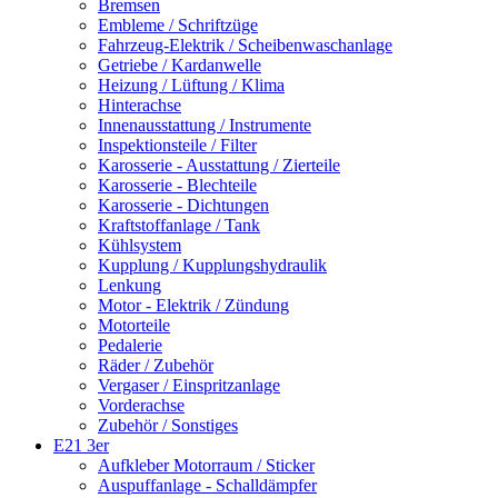
Bremsen
Embleme / Schriftzüge
Fahrzeug-Elektrik / Scheibenwaschanlage
Getriebe / Kardanwelle
Heizung / Lüftung / Klima
Hinterachse
Innenausstattung / Instrumente
Inspektionsteile / Filter
Karosserie - Ausstattung / Zierteile
Karosserie - Blechteile
Karosserie - Dichtungen
Kraftstoffanlage / Tank
Kühlsystem
Kupplung / Kupplungshydraulik
Lenkung
Motor - Elektrik / Zündung
Motorteile
Pedalerie
Räder / Zubehör
Vergaser / Einspritzanlage
Vorderachse
Zubehör / Sonstiges
E21 3er
Aufkleber Motorraum / Sticker
Auspuffanlage - Schalldämpfer