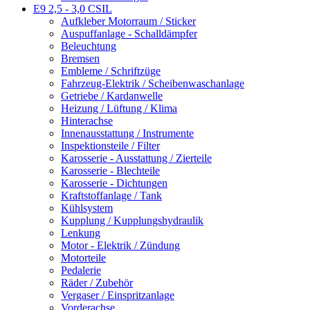
E9 2,5 - 3,0 CSIL
Aufkleber Motorraum / Sticker
Auspuffanlage - Schalldämpfer
Beleuchtung
Bremsen
Embleme / Schriftzüge
Fahrzeug-Elektrik / Scheibenwaschanlage
Getriebe / Kardanwelle
Heizung / Lüftung / Klima
Hinterachse
Innenausstattung / Instrumente
Inspektionsteile / Filter
Karosserie - Ausstattung / Zierteile
Karosserie - Blechteile
Karosserie - Dichtungen
Kraftstoffanlage / Tank
Kühlsystem
Kupplung / Kupplungshydraulik
Lenkung
Motor - Elektrik / Zündung
Motorteile
Pedalerie
Räder / Zubehör
Vergaser / Einspritzanlage
Vorderachse