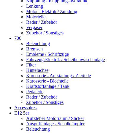
Kupplung / Kupplungshydraulik
Lenkung
Motor - Elektrik / Zündung
Motorteile
Räder / Zubehör
Vergaser
Zubehör / Sonstiges
700
Beleuchtung
Bremsen
Embleme / Schriftzüge
Fahrzeug-Elektrik / Scheibenwaschanlage
Filter
Hinterachse
Karosserie - Ausstattung / Zierteile
Karosserie - Blechteile
Kraftstoffanlage / Tank
Pedalerie
Räder / Zubehör
Zubehör / Sonstiges
Accessoires
E12 5er
Aufkleber Motorraum / Sticker
Auspuffanlage - Schalldämpfer
Beleuchtung