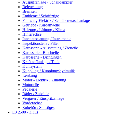
Auspuffanlage - Schalldämpfer
Beleuchtung
Bremsen
Embleme / Schriftzüge
Fahrzeug-Elektrik / Scheibenwaschanlage
Getriebe / Kardanwelle
Heizung / Lüftung / Klima
Hinterachse
Innenausstattung / Instrumente
Inspektionsteile / Filter
Karosserie - Ausstattung / Zierteile
Karosserie - Blechteile
Karosserie - Dichtungen
Kraftstoffanlage / Tank
Kühlsystem
Kupplung / Kupplungshydraulik
Lenkung
Motor - Elektrik / Zündung
Motorteile
Pedalerie
Räder / Zubehör
Vergaser / Einspritzanlage
Vorderachse
Zubehör / Sonstiges
E3 2500 - 3,3Li