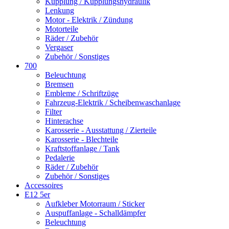
Kupplung / Kupplungshydraulik
Lenkung
Motor - Elektrik / Zündung
Motorteile
Räder / Zubehör
Vergaser
Zubehör / Sonstiges
700
Beleuchtung
Bremsen
Embleme / Schriftzüge
Fahrzeug-Elektrik / Scheibenwaschanlage
Filter
Hinterachse
Karosserie - Ausstattung / Zierteile
Karosserie - Blechteile
Kraftstoffanlage / Tank
Pedalerie
Räder / Zubehör
Zubehör / Sonstiges
Accessoires
E12 5er
Aufkleber Motorraum / Sticker
Auspuffanlage - Schalldämpfer
Beleuchtung