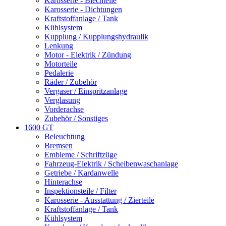
Karosserie - Blechteile
Karosserie - Dichtungen
Kraftstoffanlage / Tank
Kühlsystem
Kupplung / Kupplungshydraulik
Lenkung
Motor - Elektrik / Zündung
Motorteile
Pedalerie
Räder / Zubehör
Vergaser / Einspritzanlage
Verglasung
Vorderachse
Zubehör / Sonstiges
1600 GT
Beleuchtung
Bremsen
Embleme / Schriftzüge
Fahrzeug-Elektrik / Scheibenwaschanlage
Getriebe / Kardanwelle
Hinterachse
Inspektionsteile / Filter
Karosserie - Ausstattung / Zierteile
Kraftstoffanlage / Tank
Kühlsystem