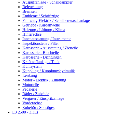
Auspuffanlage - Schalldämpfer
Beleuchtung
Bremsen
Embleme / Schriftzüge
Fahrzeug-Elektrik / Scheibenwaschanlage
Getriebe / Kardanwelle
Heizung / Lüftung / Klima
Hinterachse
Innenausstattung / Instrumente
Inspektionsteile / Filter
Karosserie - Ausstattung / Zierteile
Karosserie - Blechteile
Karosserie - Dichtungen
Kraftstoffanlage / Tank
Kühlsystem
Kupplung / Kupplungshydraulik
Lenkung
Motor - Elektrik / Zündung
Motorteile
Pedalerie
Räder / Zubehör
Vergaser / Einspritzanlage
Vorderachse
Zubehör / Sonstiges
E3 2500 - 3,3Li