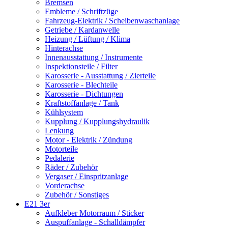
Bremsen
Embleme / Schriftzüge
Fahrzeug-Elektrik / Scheibenwaschanlage
Getriebe / Kardanwelle
Heizung / Lüftung / Klima
Hinterachse
Innenausstattung / Instrumente
Inspektionsteile / Filter
Karosserie - Ausstattung / Zierteile
Karosserie - Blechteile
Karosserie - Dichtungen
Kraftstoffanlage / Tank
Kühlsystem
Kupplung / Kupplungshydraulik
Lenkung
Motor - Elektrik / Zündung
Motorteile
Pedalerie
Räder / Zubehör
Vergaser / Einspritzanlage
Vorderachse
Zubehör / Sonstiges
E21 3er
Aufkleber Motorraum / Sticker
Auspuffanlage - Schalldämpfer