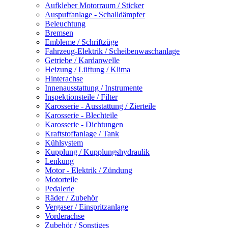
Aufkleber Motorraum / Sticker
Auspuffanlage - Schalldämpfer
Beleuchtung
Bremsen
Embleme / Schriftzüge
Fahrzeug-Elektrik / Scheibenwaschanlage
Getriebe / Kardanwelle
Heizung / Lüftung / Klima
Hinterachse
Innenausstattung / Instrumente
Inspektionsteile / Filter
Karosserie - Ausstattung / Zierteile
Karosserie - Blechteile
Karosserie - Dichtungen
Kraftstoffanlage / Tank
Kühlsystem
Kupplung / Kupplungshydraulik
Lenkung
Motor - Elektrik / Zündung
Motorteile
Pedalerie
Räder / Zubehör
Vergaser / Einspritzanlage
Vorderachse
Zubehör / Sonstiges