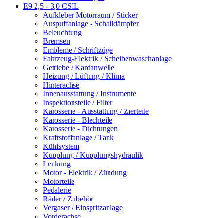
E9 2,5 - 3,0 CSIL
Aufkleber Motorraum / Sticker
Auspuffanlage - Schalldämpfer
Beleuchtung
Bremsen
Embleme / Schriftzüge
Fahrzeug-Elektrik / Scheibenwaschanlage
Getriebe / Kardanwelle
Heizung / Lüftung / Klima
Hinterachse
Innenausstattung / Instrumente
Inspektionsteile / Filter
Karosserie - Ausstattung / Zierteile
Karosserie - Blechteile
Karosserie - Dichtungen
Kraftstoffanlage / Tank
Kühlsystem
Kupplung / Kupplungshydraulik
Lenkung
Motor - Elektrik / Zündung
Motorteile
Pedalerie
Räder / Zubehör
Vergaser / Einspritzanlage
Vorderachse