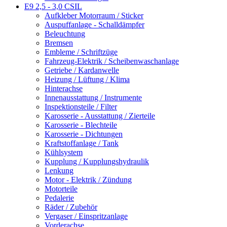
E9 2,5 - 3,0 CSIL
Aufkleber Motorraum / Sticker
Auspuffanlage - Schalldämpfer
Beleuchtung
Bremsen
Embleme / Schriftzüge
Fahrzeug-Elektrik / Scheibenwaschanlage
Getriebe / Kardanwelle
Heizung / Lüftung / Klima
Hinterachse
Innenausstattung / Instrumente
Inspektionsteile / Filter
Karosserie - Ausstattung / Zierteile
Karosserie - Blechteile
Karosserie - Dichtungen
Kraftstoffanlage / Tank
Kühlsystem
Kupplung / Kupplungshydraulik
Lenkung
Motor - Elektrik / Zündung
Motorteile
Pedalerie
Räder / Zubehör
Vergaser / Einspritzanlage
Vorderachse