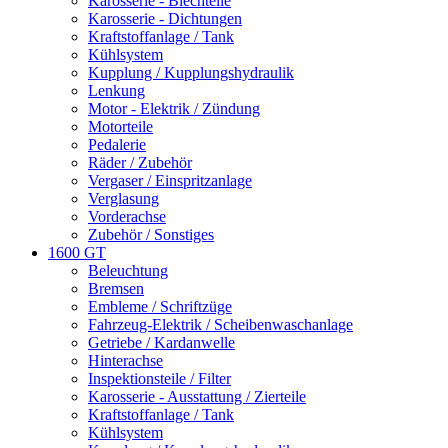
Karosserie - Blechteile
Karosserie - Dichtungen
Kraftstoffanlage / Tank
Kühlsystem
Kupplung / Kupplungshydraulik
Lenkung
Motor - Elektrik / Zündung
Motorteile
Pedalerie
Räder / Zubehör
Vergaser / Einspritzanlage
Verglasung
Vorderachse
Zubehör / Sonstiges
1600 GT
Beleuchtung
Bremsen
Embleme / Schriftzüge
Fahrzeug-Elektrik / Scheibenwaschanlage
Getriebe / Kardanwelle
Hinterachse
Inspektionsteile / Filter
Karosserie - Ausstattung / Zierteile
Kraftstoffanlage / Tank
Kühlsystem