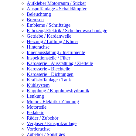
Aufkleber Motorraum / Sticker
Auspuffanlage - Schalldämpfer
Beleuchtung
Bremsen
Embleme / Schriftzüge
Fahrzeug-Elektrik / Scheibenwaschanlage
Getriebe / Kardanwelle
Heizung / Lüftung / Klima
Hinterachse
Innenausstattung / Instrumente
Inspektionsteile / Filter
Karosserie - Ausstattung / Zierteile
Karosserie - Blechteile
Karosserie - Dichtungen
Kraftstoffanlage / Tank
Kühlsystem
Kupplung / Kupplungshydraulik
Lenkung
Motor - Elektrik / Zündung
Motorteile
Pedalerie
Räder / Zubehör
Vergaser / Einspritzanlage
Vorderachse
Zubehör / Sonstiges