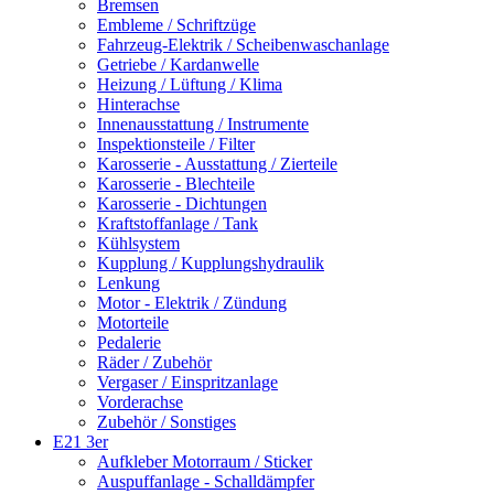
Bremsen
Embleme / Schriftzüge
Fahrzeug-Elektrik / Scheibenwaschanlage
Getriebe / Kardanwelle
Heizung / Lüftung / Klima
Hinterachse
Innenausstattung / Instrumente
Inspektionsteile / Filter
Karosserie - Ausstattung / Zierteile
Karosserie - Blechteile
Karosserie - Dichtungen
Kraftstoffanlage / Tank
Kühlsystem
Kupplung / Kupplungshydraulik
Lenkung
Motor - Elektrik / Zündung
Motorteile
Pedalerie
Räder / Zubehör
Vergaser / Einspritzanlage
Vorderachse
Zubehör / Sonstiges
E21 3er
Aufkleber Motorraum / Sticker
Auspuffanlage - Schalldämpfer