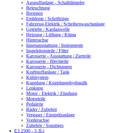
Auspuffanlage - Schalldämpfer
Beleuchtung
Bremsen
Embleme / Schriftzüge
Fahrzeug-Elektrik / Scheibenwaschanlage
Getriebe / Kardanwelle
Heizung / Lüftung / Klima
Hinterachse
Innenausstattung / Instrumente
Inspektionsteile / Filter
Karosserie - Ausstattung / Zierteile
Karosserie - Blechteile
Karosserie - Dichtungen
Kraftstoffanlage / Tank
Kühlsystem
Kupplung / Kupplungshydraulik
Lenkung
Motor - Elektrik / Zündung
Motorteile
Pedalerie
Räder / Zubehör
Vergaser / Einspritzanlage
Vorderachse
Zubehör / Sonstiges
E3 2500 - 3,3Li