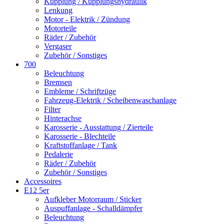
Kupplung / Kupplungshydraulik
Lenkung
Motor - Elektrik / Zündung
Motorteile
Räder / Zubehör
Vergaser
Zubehör / Sonstiges
700
Beleuchtung
Bremsen
Embleme / Schriftzüge
Fahrzeug-Elektrik / Scheibenwaschanlage
Filter
Hinterachse
Karosserie - Ausstattung / Zierteile
Karosserie - Blechteile
Kraftstoffanlage / Tank
Pedalerie
Räder / Zubehör
Zubehör / Sonstiges
Accessoires
E12 5er
Aufkleber Motorraum / Sticker
Auspuffanlage - Schalldämpfer
Beleuchtung