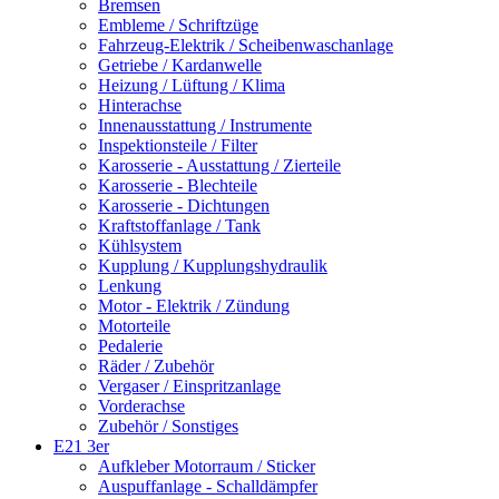
Bremsen
Embleme / Schriftzüge
Fahrzeug-Elektrik / Scheibenwaschanlage
Getriebe / Kardanwelle
Heizung / Lüftung / Klima
Hinterachse
Innenausstattung / Instrumente
Inspektionsteile / Filter
Karosserie - Ausstattung / Zierteile
Karosserie - Blechteile
Karosserie - Dichtungen
Kraftstoffanlage / Tank
Kühlsystem
Kupplung / Kupplungshydraulik
Lenkung
Motor - Elektrik / Zündung
Motorteile
Pedalerie
Räder / Zubehör
Vergaser / Einspritzanlage
Vorderachse
Zubehör / Sonstiges
E21 3er
Aufkleber Motorraum / Sticker
Auspuffanlage - Schalldämpfer