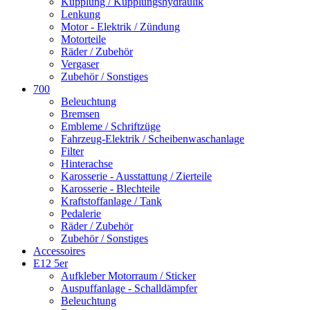
Kupplung / Kupplungshydraulik
Lenkung
Motor - Elektrik / Zündung
Motorteile
Räder / Zubehör
Vergaser
Zubehör / Sonstiges
700
Beleuchtung
Bremsen
Embleme / Schriftzüge
Fahrzeug-Elektrik / Scheibenwaschanlage
Filter
Hinterachse
Karosserie - Ausstattung / Zierteile
Karosserie - Blechteile
Kraftstoffanlage / Tank
Pedalerie
Räder / Zubehör
Zubehör / Sonstiges
Accessoires
E12 5er
Aufkleber Motorraum / Sticker
Auspuffanlage - Schalldämpfer
Beleuchtung