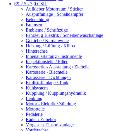
E9 2,5 - 3,0 CSIL
Aufkleber Motorraum / Sticker
Auspuffanlage - Schalldämpfer
Beleuchtung
Bremsen
Embleme / Schriftzüge
Fahrzeug-Elektrik / Scheibenwaschanlage
Getriebe / Kardanwelle
Heizung / Lüftung / Klima
Hinterachse
Innenausstattung / Instrumente
Inspektionsteile / Filter
Karosserie - Ausstattung / Zierteile
Karosserie - Blechteile
Karosserie - Dichtungen
Kraftstoffanlage / Tank
Kühlsystem
Kupplung / Kupplungshydraulik
Lenkung
Motor - Elektrik / Zündung
Motorteile
Pedalerie
Räder / Zubehör
Vergaser / Einspritzanlage
Vorderachse