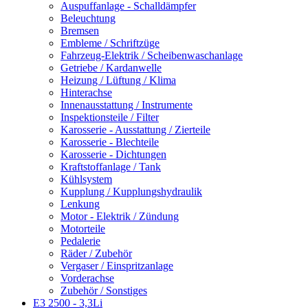
Auspuffanlage - Schalldämpfer
Beleuchtung
Bremsen
Embleme / Schriftzüge
Fahrzeug-Elektrik / Scheibenwaschanlage
Getriebe / Kardanwelle
Heizung / Lüftung / Klima
Hinterachse
Innenausstattung / Instrumente
Inspektionsteile / Filter
Karosserie - Ausstattung / Zierteile
Karosserie - Blechteile
Karosserie - Dichtungen
Kraftstoffanlage / Tank
Kühlsystem
Kupplung / Kupplungshydraulik
Lenkung
Motor - Elektrik / Zündung
Motorteile
Pedalerie
Räder / Zubehör
Vergaser / Einspritzanlage
Vorderachse
Zubehör / Sonstiges
E3 2500 - 3,3Li