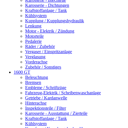
Karosserie - Blechteile
Karosserie - Dichtungen
Kraftstoffanlage / Tank
Kühlsystem
Kupplung / Kupplungshydraulik
Lenkung
Motor - Elektrik / Zündung
Motorteile
Pedalerie
Räder / Zubehör
Vergaser / Einspritzanlage
Verglasung
Vorderachse
Zubehör / Sonstiges
1600 GT
Beleuchtung
Bremsen
Embleme / Schriftzüge
Fahrzeug-Elektrik / Scheibenwaschanlage
Getriebe / Kardanwelle
Hinterachse
Inspektionsteile / Filter
Karosserie - Ausstattung / Zierteile
Kraftstoffanlage / Tank
Kühlsystem