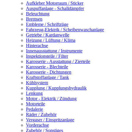
Aufkleber Motorraum / Sticker
Auspuffanlage - Schalldämpfer
Beleuchtung
Bremsen
Embleme / Schriftzüge
Fahrzeug-Elektrik / Scheibenwaschanlage
Getriebe / Kardanwelle
Heizung / Lüftung / Klima
Hinterachse
Innenausstattung / Instrumente
Inspektionsteile / Filter
Karosserie - Ausstattung / Zierteile
Karosserie - Blechteile
Karosserie - Dichtungen
Kraftstoffanlage / Tank
Kühlsystem
Kupplung / Kupplungshydraulik
Lenkung
Motor - Elektrik / Zündung
Motorteile
Pedalerie
Räder / Zubehör
Vergaser / Einspritzanlage
Vorderachse
Zubehör / Sonstiges