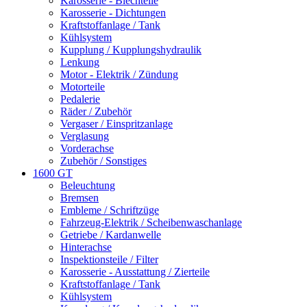
Karosserie - Blechteile
Karosserie - Dichtungen
Kraftstoffanlage / Tank
Kühlsystem
Kupplung / Kupplungshydraulik
Lenkung
Motor - Elektrik / Zündung
Motorteile
Pedalerie
Räder / Zubehör
Vergaser / Einspritzanlage
Verglasung
Vorderachse
Zubehör / Sonstiges
1600 GT
Beleuchtung
Bremsen
Embleme / Schriftzüge
Fahrzeug-Elektrik / Scheibenwaschanlage
Getriebe / Kardanwelle
Hinterachse
Inspektionsteile / Filter
Karosserie - Ausstattung / Zierteile
Kraftstoffanlage / Tank
Kühlsystem