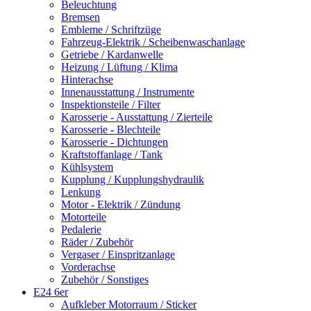
Beleuchtung
Bremsen
Embleme / Schriftzüge
Fahrzeug-Elektrik / Scheibenwaschanlage
Getriebe / Kardanwelle
Heizung / Lüftung / Klima
Hinterachse
Innenausstattung / Instrumente
Inspektionsteile / Filter
Karosserie - Ausstattung / Zierteile
Karosserie - Blechteile
Karosserie - Dichtungen
Kraftstoffanlage / Tank
Kühlsystem
Kupplung / Kupplungshydraulik
Lenkung
Motor - Elektrik / Zündung
Motorteile
Pedalerie
Räder / Zubehör
Vergaser / Einspritzanlage
Vorderachse
Zubehör / Sonstiges
E24 6er
Aufkleber Motorraum / Sticker