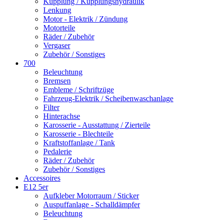
Kupplung / Kupplungshydraulik
Lenkung
Motor - Elektrik / Zündung
Motorteile
Räder / Zubehör
Vergaser
Zubehör / Sonstiges
700
Beleuchtung
Bremsen
Embleme / Schriftzüge
Fahrzeug-Elektrik / Scheibenwaschanlage
Filter
Hinterachse
Karosserie - Ausstattung / Zierteile
Karosserie - Blechteile
Kraftstoffanlage / Tank
Pedalerie
Räder / Zubehör
Zubehör / Sonstiges
Accessoires
E12 5er
Aufkleber Motorraum / Sticker
Auspuffanlage - Schalldämpfer
Beleuchtung