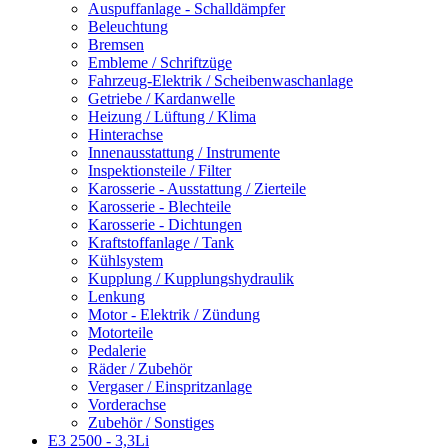
Auspuffanlage - Schalldämpfer
Beleuchtung
Bremsen
Embleme / Schriftzüge
Fahrzeug-Elektrik / Scheibenwaschanlage
Getriebe / Kardanwelle
Heizung / Lüftung / Klima
Hinterachse
Innenausstattung / Instrumente
Inspektionsteile / Filter
Karosserie - Ausstattung / Zierteile
Karosserie - Blechteile
Karosserie - Dichtungen
Kraftstoffanlage / Tank
Kühlsystem
Kupplung / Kupplungshydraulik
Lenkung
Motor - Elektrik / Zündung
Motorteile
Pedalerie
Räder / Zubehör
Vergaser / Einspritzanlage
Vorderachse
Zubehör / Sonstiges
E3 2500 - 3,3Li