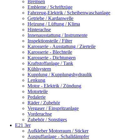
Bremsen
Embleme / Schriftzüge
Fahrzeug-Elektrik / Scheibenwaschanlage
Getriebe / Kardanwelle
Heizung / Lüftung / Klima
Hinterachse
Innenausstattung / Instrumente
Inspektionsteile / Filter
Karosserie - Ausstattung / Zierteile
Karosserie - Blechteile
Karosserie - Dichtungen
Kraftstoffanlage / Tank
Kühlsystem
Kupplung / Kupplungshydraulik
Lenkung
Motor - Elektrik / Zündung
Motorteile
Pedalerie
Räder / Zubehör
Vergaser / Einspritzanlage
Vorderachse
Zubehör / Sonstiges
E21 3er
Aufkleber Motorraum / Sticker
Auspuffanlage - Schalldämpfer