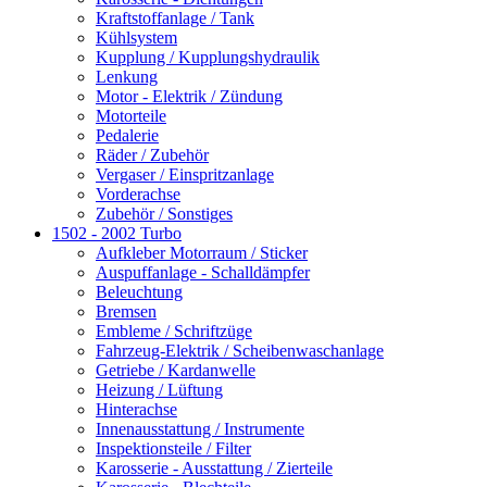
Kraftstoffanlage / Tank
Kühlsystem
Kupplung / Kupplungshydraulik
Lenkung
Motor - Elektrik / Zündung
Motorteile
Pedalerie
Räder / Zubehör
Vergaser / Einspritzanlage
Vorderachse
Zubehör / Sonstiges
1502 - 2002 Turbo
Aufkleber Motorraum / Sticker
Auspuffanlage - Schalldämpfer
Beleuchtung
Bremsen
Embleme / Schriftzüge
Fahrzeug-Elektrik / Scheibenwaschanlage
Getriebe / Kardanwelle
Heizung / Lüftung
Hinterachse
Innenausstattung / Instrumente
Inspektionsteile / Filter
Karosserie - Ausstattung / Zierteile